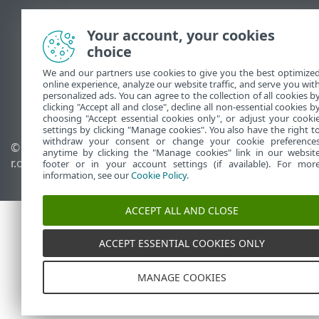
Afficher le site des postes de travail
Your account, your cookies
End of Life
choice
Base de connaissances ESET
Forum ESET
We and our partners use cookies to give you the best optimize
online experience, analyze our website traffic, and serve you wit
ESET Status Portal
personalized ads. You can agree to the collection of all cookies b
Support régional
clicking "Accept all and close", decline all non-essential cookies b
choosing "Accept essential cookies only", or adjust your cooki
settings by clicking "Manage cookies". You also have the right t
withdraw your consent or change your cookie preference
© 1992 - 2026 ESET, spol. s
Gérer les cookies
anytime by clicking the "Manage cookies" link in our websit
r.o. - Tous droits réservés.
Politique relative aux
footer or in your account settings (if available). For mor
information, see our
Cookie Policy
.
cookies
ACCEPT ALL AND CLOSE
ACCEPT ESSENTIAL COOKIES ONLY
MANAGE COOKIES