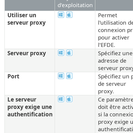
d'exploitation
Utiliser un
Permet
serveur proxy
l'utilisation d
connexion p
pour activer
l'EFDE.
Serveur proxy
Spécifiez une
adresse de
serveur proxy
Port
Spécifiez un 
de serveur
proxy.
Le serveur
Ce paramètr
proxy exige une
doit être acti
authentification
si la connexi
proxy exige 
authentificat