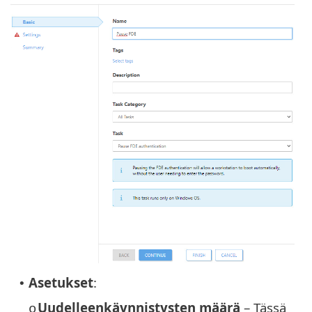
Asetukset
:
•
Uudelleenkäynnistysten määrä
– Tässä
o