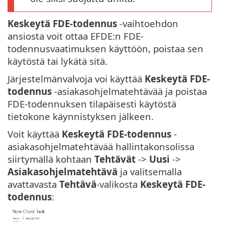
Keskeytä FDE-todennus
-vaihtoehdon
ansiosta voit ottaa EFDE:n FDE-
todennusvaatimuksen käyttöön, poistaa sen
käytöstä tai lykätä sitä.
Järjestelmänvalvoja voi käyttää
Keskeytä FDE-
todennus
-asiakasohjelmatehtävää ja poistaa
FDE-todennuksen tilapäisesti käytöstä
tietokone käynnistyksen jälkeen.
Voit käyttää
Keskeytä FDE-todennus
-
asiakasohjelmatehtävää hallintakonsolissa
siirtymällä kohtaan
Tehtävät
->
Uusi
->
Asiakasohjelmatehtävä
ja valitsemalla
avattavasta
Tehtävä
-valikosta
Keskeytä FDE-
todennus
: