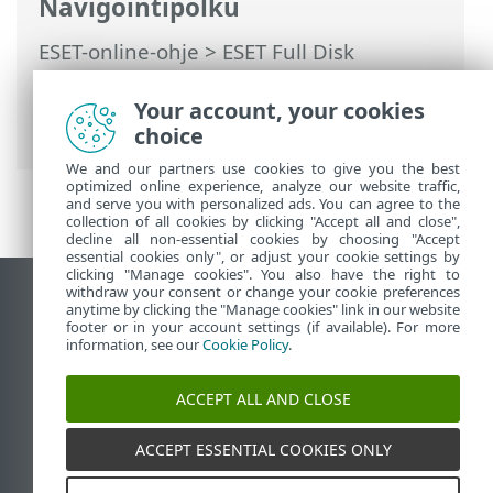
Navigointipolku
ESET-online-ohje
>
ESET Full Disk
Encryption
>
ESET Full Disk Encryption:n
käyttäminen
>
Salauksen hallinta
>
Your account, your cookies
Keskeytä FDE-todennus
choice
We and our partners use cookies to give you the best
optimized online experience, analyze our website traffic,
and serve you with personalized ads. You can agree to the
collection of all cookies by clicking "Accept all and close",
decline all non-essential cookies by choosing "Accept
essential cookies only", or adjust your cookie settings by
clicking "Manage cookies". You also have the right to
withdraw your consent or change your cookie preferences
Näytä tietokonesivusto
anytime by clicking the "Manage cookies" link in our website
footer or in your account settings (if available). For more
End of Life
information, see our
Cookie Policy
.
ESET-tietämyskanta
ESET-foorumi
ACCEPT ALL AND CLOSE
ESET Status Portal
Alueellinen tuki
ACCEPT ESSENTIAL COOKIES ONLY