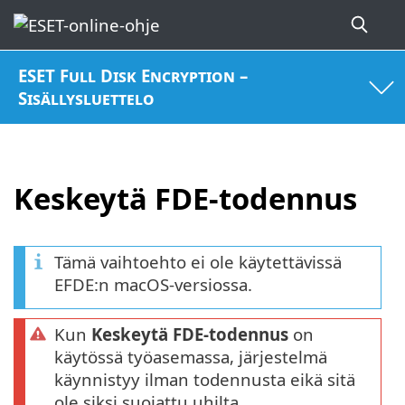
ESET Full Disk Encryption –
Sisällysluettelo
Keskeytä FDE-todennus
Tämä vaihtoehto ei ole käytettävissä
EFDE:n macOS-versiossa.
Kun
Keskeytä FDE-todennus
on
käytössä työasemassa, järjestelmä
käynnistyy ilman todennusta eikä sitä
ole siksi suojattu uhilta.