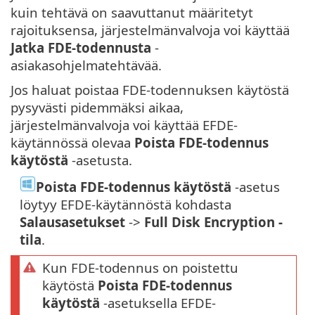
kuin tehtävä on saavuttanut määritetyt
rajoituksensa, järjestelmänvalvoja voi käyttää
Jatka FDE-todennusta
-
asiakasohjelmatehtävää.
Jos haluat poistaa FDE-todennuksen käytöstä
pysyvästi pidemmäksi aikaa,
järjestelmänvalvoja voi käyttää EFDE-
käytännössä olevaa
Poista FDE-todennus
käytöstä
-asetusta.
Poista FDE-todennus käytöstä
-asetus
löytyy EFDE-käytännöstä kohdasta
Salausasetukset
->
Full Disk Encryption -
tila
.
Kun FDE-todennus on poistettu
käytöstä
Poista FDE-todennus
käytöstä
-asetuksella EFDE-