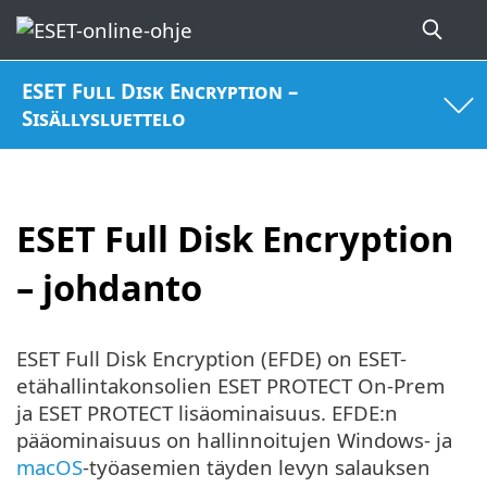
ESET Full Disk Encryption –
Sisällysluettelo
ESET Full Disk Encryption
– johdanto
ESET Full Disk Encryption (EFDE) on ESET-
etähallintakonsolien ESET PROTECT On-Prem
ja ESET PROTECT lisäominaisuus. EFDE:n
pääominaisuus on hallinnoitujen Windows- ja
macOS
-työasemien täyden levyn salauksen