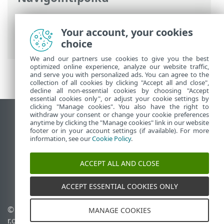
ESET-online-ohje
>
ESET Full Disk
Encryption
>
ESET Full Disk Encryption –
Your account, your cookies
johdanto
choice
We and our partners use cookies to give you the best
optimized online experience, analyze our website traffic,
and serve you with personalized ads. You can agree to the
collection of all cookies by clicking "Accept all and close",
decline all non-essential cookies by choosing "Accept
essential cookies only", or adjust your cookie settings by
clicking "Manage cookies". You also have the right to
withdraw your consent or change your cookie preferences
Näytä tietokonesivusto
anytime by clicking the "Manage cookies" link in our website
footer or in your account settings (if available). For more
End of Life
information, see our
Cookie Policy
.
ESET-tietämyskanta
ESET-foorumi
ACCEPT ALL AND CLOSE
ESET Status Portal
Alueellinen tuki
ACCEPT ESSENTIAL COOKIES ONLY
© 1992 - 2026 ESET, spol. s
Evästeiden hallinta
MANAGE COOKIES
r.o. – Kaikki oikeudet
Evästekäytäntö