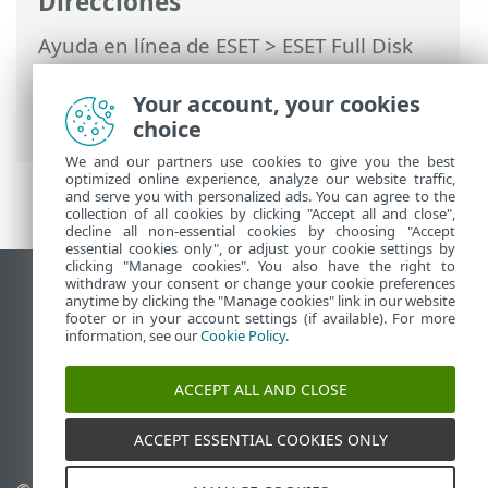
Direcciones
Ayuda en línea de ESET
>
ESET Full Disk
Encryption
>
Utilización de ESET Full Disk
Encryption
>
Administración del cifrado
>
Your account, your cookies
Pausar autenticación de FDE
choice
We and our partners use cookies to give you the best
optimized online experience, analyze our website traffic,
and serve you with personalized ads. You can agree to the
collection of all cookies by clicking "Accept all and close",
decline all non-essential cookies by choosing "Accept
essential cookies only", or adjust your cookie settings by
clicking "Manage cookies". You also have the right to
withdraw your consent or change your cookie preferences
Ver sitio para ordenador
anytime by clicking the "Manage cookies" link in our website
footer or in your account settings (if available). For more
End of Life
information, see our
Cookie Policy
.
Base de conocimiento de ESET
Foro de ESET
ACCEPT ALL AND CLOSE
ESET Status Portal
Soporte técnico regional
ACCEPT ESSENTIAL COOKIES ONLY