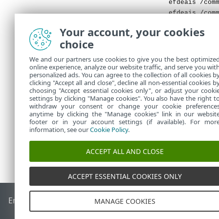
efdeais /com
efdeais /com
efdeais /com
Your account, your cookies
Χρησιμοποιή
choice
Όταν χρησιμ
συνέχιση του
We and our partners use cookies to give you the best optimize
online experience, analyze our website traffic, and serve you wit
3.
Εάν η εντο
personalized ads. You can agree to the collection of all cookies b
Encryption
clicking "Accept all and close", decline all non-essential cookies b
choosing "Accept essential cookies only", or adjust your cooki
settings by clicking "Manage cookies". You also have the right t
withdraw your consent or change your cookie preference
anytime by clicking the "Manage cookies" link in our websit
footer or in your account settings (if available). For mor
information, see our
Cookie Policy
.
ACCEPT ALL AND CLOSE
ACCEPT ESSENTIAL COOKIES ONLY
End of Life
Γνωσιακή βάση ESET
Ομάδα συζήτησης ESET
E
MANAGE COOKIES