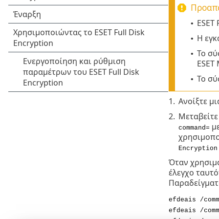
Προαπα
ESET F
•
Η εγκ
•
Το σύ
•
ESET
Το σύ
•
1.
Ανοίξτε μ
2.
Μεταβείτε
με
command=
χρησιμοποι
Encryption
Όταν χρησιμ
έλεγχο ταυτό
Παραδείγματ
efdeais /com
efdeais /com