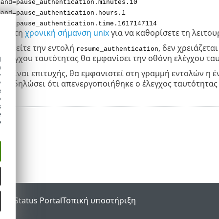
mand=pause_authentication.minutes.10
mand=pause_authentication.hours.1
mand=pause_authentication.time.1617147114
στε τη
χρονική σήμανση unix
για να καθορίσετε τη λειτου
οποιείτε την εντολή
, δεν χρειάζετα
resume_authentication
 ελέγχου ταυτότητας θα εμφανίσει την οθόνη ελέγχου τα
d
h
λή είναι επιτυχής, θα εμφανιστεί στη γραμμή εντολών η 
y
 θα δηλώσει ότι απενεργοποιήθηκε ο έλεγχος ταυτότητας
y
e
o
s
e
e
SET Status Portal
Τοπική υποστήριξη