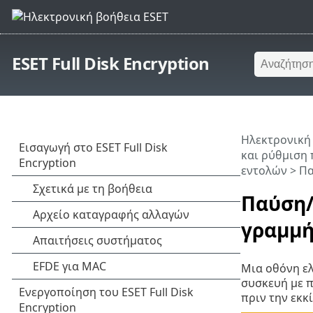
ESET Full Disk Encryption
Ηλεκτρονική
και ρύθμιση 
εντολών
> Πα
Παύση/
γραμμή
Μια οθόνη ελ
συσκευή με 
πριν την εκκ