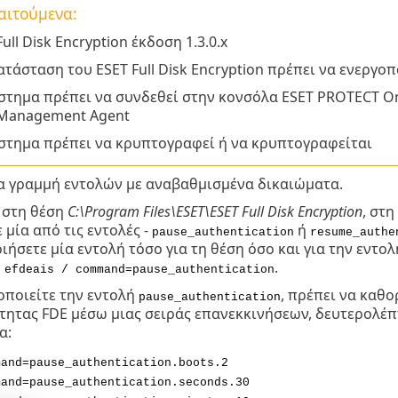
ιτούμενα:
ull Disk Encryption έκδοση 1.3.0.x
ατάσταση του ESET Full Disk Encryption πρέπει να ενεργοπ
στημα πρέπει να συνδεθεί στην κονσόλα ESET PROTECT O
 Management Agent
στημα πρέπει να κρυπτογραφεί ή να κρυπτογραφείται
ια γραμμή εντολών με αναβαθμισμένα δικαιώματα.
 στη θέση
C:\Program Files\ESET\ESET Full Disk Encryption
, στη
 μία από τις εντολές -
ή
pause_authentication
resume_authe
ήσετε μία εντολή τόσο για τη θέση όσο και για την εντολ
.
 efdeais / command=pause_authentication
οποιείτε την εντολή
, πρέπει να καθο
pause_authentication
τητας FDE μέσω μιας σειράς επανεκκινήσεων, δευτερολέπ
α:
mand=pause_authentication.boots.2
mand=pause_authentication.seconds.30