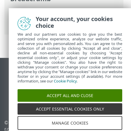
Ηλεκτρονική βοήθεια ESET
>
ESET Full
Disk Encryption
>
Εισαγωγή στο ESET Full
Your account, your cookies
Disk Encryption
> EFDE για MAC
choice
We and our partners use cookies to give you the best
optimized online experience, analyze our website traffic,
and serve you with personalized ads. You can agree to the
collection of all cookies by clicking "Accept all and close",
decline all non-essential cookies by choosing "Accept
essential cookies only", or adjust your cookie settings by
clicking "Manage cookies". You also have the right to
withdraw your consent or change your cookie preferences
Προβολή ιστότοπου επιφάνειας εργασίας
anytime by clicking the "Manage cookies" link in our website
footer or in your account settings (if available). For more
End of Life
information, see our
Cookie Policy
.
Γνωσιακή βάση ESET
Ομάδα συζήτησης ESET
ACCEPT ALL AND CLOSE
ESET Status Portal
Τοπική υποστήριξη
ACCEPT ESSENTIAL COOKIES ONLY
© 1992 - 2026 ESET, spol. s
Διαχείριση cookies
MANAGE COOKIES
r.o. - Με την επιφύλαξη
Πολιτική cookie