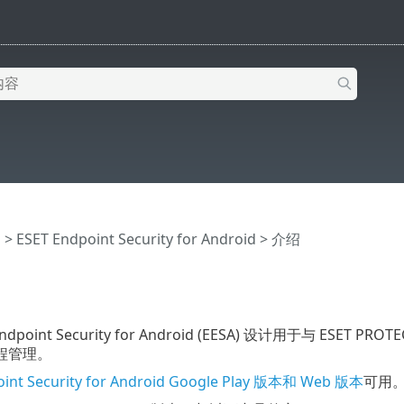
助
>
ESET Endpoint Security for Android
>
介绍
ndpoint Security for Android (EESA) 设计用于与 E
程管理。
oint Security for Android Google Play 版本和 Web 版本
可用