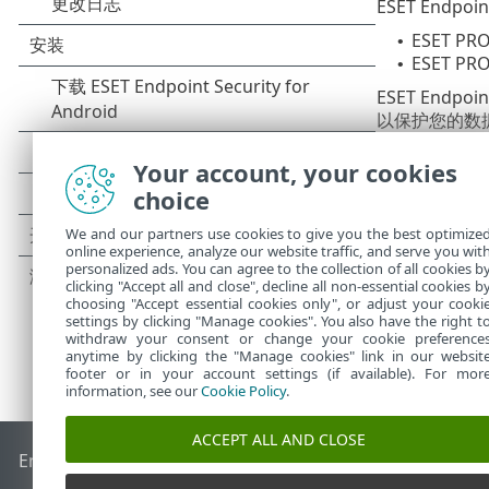
ESET Endpoi
ESET PR
•
ESET P
•
ESET End
以保护您的数
ESET Endp
Your account, your cookies
系统管理员或用户
choice
应用程序模块，否则
We and our partners use cookies to give you the best optimize
online experience, analyze our website traffic, and serve you wit
personalized ads. You can agree to the collection of all cookies b
clicking "Accept all and close", decline all non-essential cookies b
choosing "Accept essential cookies only", or adjust your cooki
settings by clicking "Manage cookies". You also have the right t
withdraw your consent or change your cookie preference
anytime by clicking the "Manage cookies" link in our websit
footer or in your account settings (if available). For mor
information, see our
Cookie Policy
.
ACCEPT ALL AND CLOSE
End of Life
ESET 知识库
ESET 论坛
ESET Status Portal
区域支