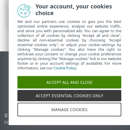
Trợ giúp trực tuyến của ESET
>
ESET
Your account, your cookies
Endpoint Security for Android
>
Giới
choice
thiệu
We and our partners use cookies to give you the best
optimized online experience, analyze our website traffic,
and serve you with personalized ads. You can agree to the
collection of all cookies by clicking "Accept all and close",
decline all non-essential cookies by choosing "Accept
essential cookies only", or adjust your cookie settings by
clicking "Manage cookies". You also have the right to
withdraw your consent or change your cookie preferences
anytime by clicking the "Manage cookies" link in our website
Xem trang web trên máy tính để bàn
footer or in your account settings (if available). For more
information, see our
Cookie Policy
.
End of Life
Cơ sở kiến thức của ESET
ACCEPT ALL AND CLOSE
Diễn đàn ESET
ESET Status Portal
ACCEPT ESSENTIAL COOKIES ONLY
Hỗ trợ trong khu vực
MANAGE COOKIES
© 1992 - 2026 ESET, spol. s
Quản lý cookie
r.o. - Bảo lưu mọi quyền.
Chính sách cookie