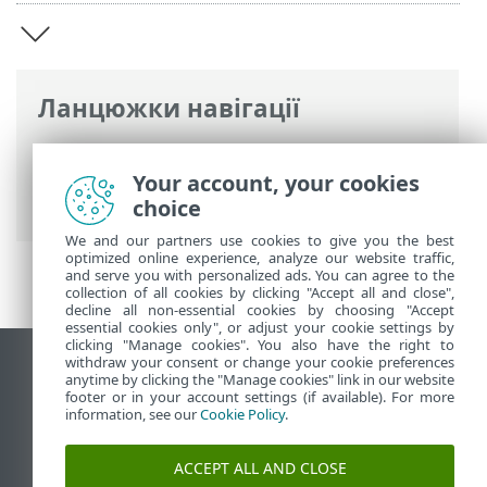
Ланцюжки навігації
Інтерактивна довідка ESET
>
ESET
Endpoint Security for Android
>
Your account, your cookies
Загальний опис
choice
We and our partners use cookies to give you the best
optimized online experience, analyze our website traffic,
and serve you with personalized ads. You can agree to the
collection of all cookies by clicking "Accept all and close",
decline all non-essential cookies by choosing "Accept
essential cookies only", or adjust your cookie settings by
clicking "Manage cookies". You also have the right to
withdraw your consent or change your cookie preferences
Переглянути повну версію
anytime by clicking the "Manage cookies" link in our website
footer or in your account settings (if available). For more
End of Life
information, see our
Cookie Policy
.
База знань ESET
Форум ESET
ACCEPT ALL AND CLOSE
ESET Status Portal