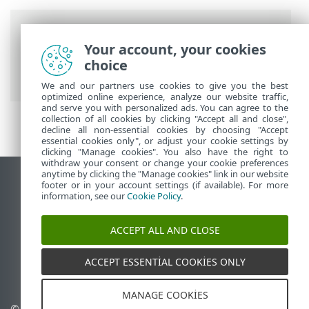
Breadcrumb'lar
Your account, your cookies
ESET Online Yardım
>
ESET Endpoint
choice
Security for Android
>
Giriş
We and our partners use cookies to give you the best
optimized online experience, analyze our website traffic,
and serve you with personalized ads. You can agree to the
collection of all cookies by clicking "Accept all and close",
decline all non-essential cookies by choosing "Accept
essential cookies only", or adjust your cookie settings by
clicking "Manage cookies". You also have the right to
withdraw your consent or change your cookie preferences
anytime by clicking the "Manage cookies" link in our website
Masaüstü sitesini görüntüle
footer or in your account settings (if available). For more
information, see our
Cookie Policy
.
End of Life
ESET Bilgi Bankası
ACCEPT ALL AND CLOSE
ESET Forumu
ESET Status Portal
ACCEPT ESSENTIAL COOKIES ONLY
Bölgesel destek
MANAGE COOKIES