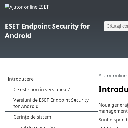
ESET Endpoint Security for
Android
Ajutor online
Introd
Noua generați
management ES
Sunt disponib