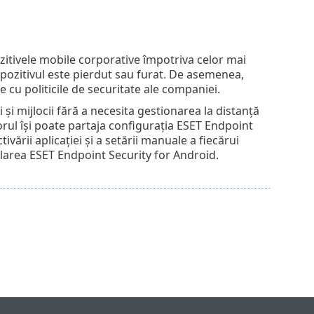
itivele mobile corporative împotriva celor mai
spozitivul este pierdut sau furat. De asemenea,
e cu politicile de securitate ale companiei.
și mijlocii fără a necesita gestionarea la distanță
orul își poate partaja configurația ESET Endpoint
vării aplicației și a setării manuale a fiecărui
larea ‎ESET Endpoint Security for Android‎.