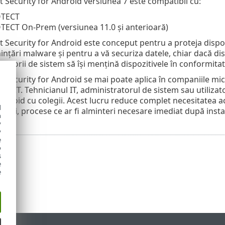
 Security for Android versiunea 7 este compatibil cu:
OTECT
TECT On-Prem (versiunea 11.0 și anterioară)
 Security for Android este conceput pentru a proteja dispoz
nțări malware și pentru a vă securiza datele, chiar dacă di
ratorii de sistem să își mențină dispozitivele în conformitat
Security for Android se mai poate aplica în companiile mici 
TECT. Tehnicianul IT, administratorul de sistem sau utilizat
ndroid cu colegii. Acest lucru reduce complet necesitatea acti
d
ației, procese ce ar fi alminteri necesare imediat după insta
h
y
y
e
o
s
e
e