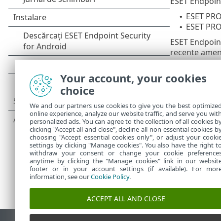
ESET Endpoint
ESET PR
•
ESET PRO
•
ESET Endpoint
recente ameni
ajută administ
Your account, your cookies
ESET Endpoint 
prin ESET PRO
choice
Security for A
We and our partners use cookies to give you the best optimize
modul al aplic
online experience, analyze our website traffic, and serve you wit
personalized ads. You can agree to the collection of all cookies b
clicking "Accept all and close", decline all non-essential cookies b
choosing "Accept essential cookies only", or adjust your cooki
settings by clicking "Manage cookies". You also have the right t
withdraw your consent or change your cookie preference
anytime by clicking the "Manage cookies" link in our websit
footer or in your account settings (if available). For mor
information, see our
Cookie Policy
.
ACCEPT ALL AND CLOSE