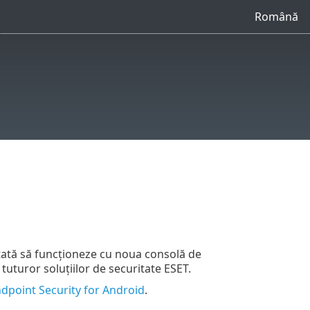
Română
tată să funcționeze cu noua consolă de
turor soluțiilor de securitate ESET.
dpoint Security for Android
.