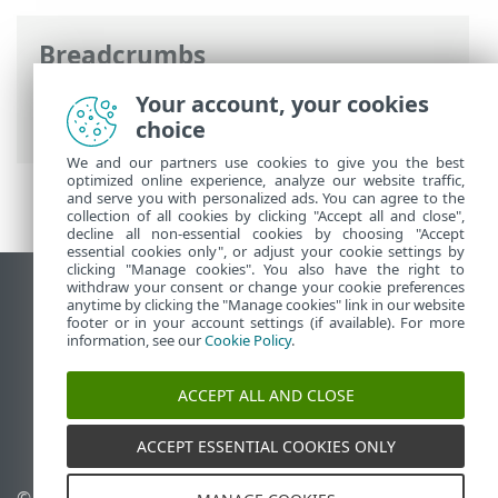
Breadcrumbs
Online-Help van ESET
>
ESET Endpoint
Your account, your cookies
Security for Android
>
Inleiding
choice
We and our partners use cookies to give you the best
optimized online experience, analyze our website traffic,
and serve you with personalized ads. You can agree to the
collection of all cookies by clicking "Accept all and close",
decline all non-essential cookies by choosing "Accept
essential cookies only", or adjust your cookie settings by
clicking "Manage cookies". You also have the right to
withdraw your consent or change your cookie preferences
Bureaubladwebsite weergeven
anytime by clicking the "Manage cookies" link in our website
footer or in your account settings (if available). For more
End of Life
information, see our
Cookie Policy
.
ESET Kennisbank
ESET-forum
ACCEPT ALL AND CLOSE
ESET Status Portal
Regionale ondersteuning
ACCEPT ESSENTIAL COOKIES ONLY