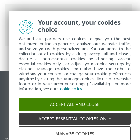
Barre di navigazione
Your account, your cookies
Guida online ESET
>
ESET Endpoint
choice
Security for Android
>
Introduzione
We and our partners use cookies to give you the best
optimized online experience, analyze our website traffic,
and serve you with personalized ads. You can agree to the
collection of all cookies by clicking "Accept all and close",
decline all non-essential cookies by choosing "Accept
essential cookies only", or adjust your cookie settings by
clicking "Manage cookies". You also have the right to
withdraw your consent or change your cookie preferences
anytime by clicking the "Manage cookies" link in our website
Visualizza sito desktop
footer or in your account settings (if available). For more
information, see our
Cookie Policy
.
End of Life
ESET Knowledge Base
ACCEPT ALL AND CLOSE
Forum ESET
ESET Status Portal
ACCEPT ESSENTIAL COOKIES ONLY
Supporto regionale
MANAGE COOKIES