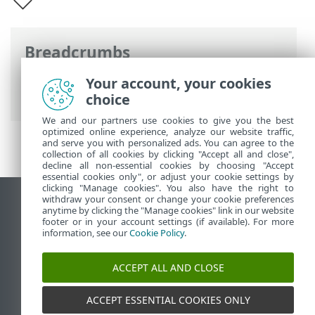
Breadcrumbs
ESET Online súgó
>
ESET Endpoint
Your account, your cookies
Security for Android
>
Bevezetés
choice
We and our partners use cookies to give you the best
optimized online experience, analyze our website traffic,
and serve you with personalized ads. You can agree to the
collection of all cookies by clicking "Accept all and close",
decline all non-essential cookies by choosing "Accept
essential cookies only", or adjust your cookie settings by
clicking "Manage cookies". You also have the right to
withdraw your consent or change your cookie preferences
Asztali webhely megtekintése
anytime by clicking the "Manage cookies" link in our website
footer or in your account settings (if available). For more
End of Life
information, see our
Cookie Policy
.
Az ESET tudásbázisa
ESET Fórum
ACCEPT ALL AND CLOSE
ESET Status Portal
Regionális támogatás
ACCEPT ESSENTIAL COOKIES ONLY