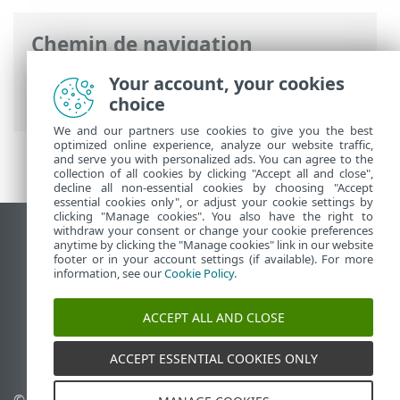
Chemin de navigation
Aide en ligne ESET
>
ESET Endpoint
Your account, your cookies
Security for Android
>
Introduction
choice
We and our partners use cookies to give you the best
optimized online experience, analyze our website traffic,
and serve you with personalized ads. You can agree to the
collection of all cookies by clicking "Accept all and close",
decline all non-essential cookies by choosing "Accept
essential cookies only", or adjust your cookie settings by
clicking "Manage cookies". You also have the right to
withdraw your consent or change your cookie preferences
Afficher le site des postes de travail
anytime by clicking the "Manage cookies" link in our website
footer or in your account settings (if available). For more
End of Life
information, see our
Cookie Policy
.
Base de connaissances ESET
Forum ESET
ACCEPT ALL AND CLOSE
ESET Status Portal
Support régional
ACCEPT ESSENTIAL COOKIES ONLY