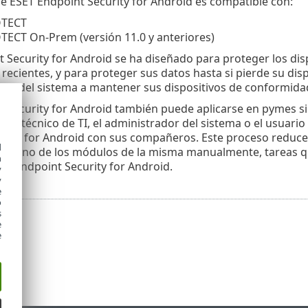
de ESET Endpoint Security for Android es compatible con:
OTECT
TECT On-Prem (versión 11.0 y anteriores)
 Security for Android se ha diseñado para proteger los dis
ecientes, y para proteger sus datos hasta si pierde su disp
es del sistema a mantener sus dispositivos de conformidad
 Security for Android también puede aplicarse en pymes si
 El técnico de TI, el administrador del sistema o el usuar
rity for Android con sus compañeros. Este proceso reduce a
d
ada uno de los módulos de la misma manualmente, tareas qu
h
SET Endpoint Security for Android‎.
y
y
e
o
s
e
e