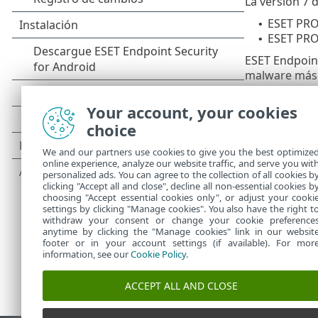
La versión 7 
ESET PR
•
ESET PRO
•
ESET Endpoint
malware más r
administrador
Your account, your cookies
ESET Endpoint
ESET PROTECT.
choice
Endpoint Secu
We and our partners use cookies to give you the best optimize
configurar c
online experience, analyze our website traffic, and serve you wit
de instalar ‎E
personalized ads. You can agree to the collection of all cookies b
clicking "Accept all and close", decline all non-essential cookies b
choosing "Accept essential cookies only", or adjust your cooki
settings by clicking "Manage cookies". You also have the right t
withdraw your consent or change your cookie preference
anytime by clicking the "Manage cookies" link in our websit
footer or in your account settings (if available). For mor
information, see our
Cookie Policy
.
ACCEPT ALL AND CLOSE