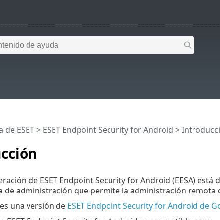
a de ESET
>
ESET Endpoint Security for Android
>
Introducc
ucción
ración de ESET Endpoint Security for Android (EESA) está 
 de administración que permite la administración remota d
les una versión de
ESET Endpoint Security for Android de G