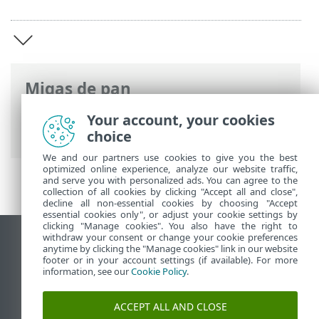
Migas de pan
Ayuda en línea de ESET
>
ESET Endpoint
Your account, your cookies
Security for Android
>
Introducción
choice
We and our partners use cookies to give you the best
optimized online experience, analyze our website traffic,
and serve you with personalized ads. You can agree to the
collection of all cookies by clicking "Accept all and close",
decline all non-essential cookies by choosing "Accept
essential cookies only", or adjust your cookie settings by
clicking "Manage cookies". You also have the right to
withdraw your consent or change your cookie preferences
Ver sitio del escritorio
anytime by clicking the "Manage cookies" link in our website
footer or in your account settings (if available). For more
End of Life
information, see our
Cookie Policy
.
Base de conocimiento de ESET
Foro de ESET
ACCEPT ALL AND CLOSE
ESET Status Portal