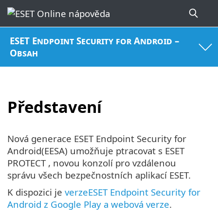
ESET Endpoint Security for Android –
Obsah
Představení
Nová generace ESET Endpoint Security for
Android(EESA) umožňuje ptracovat s ESET
PROTECT , novou konzolí pro vzdálenou
správu všech bezpečnostních aplikací ESET.
K dispozici je
verzeESET Endpoint Security for
Android z Google Play a webová verze
.