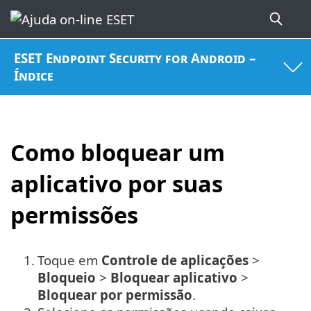
ESET Endpoint Security for Android –
Índice
Como bloquear um
aplicativo por suas
permissões
1.
Toque em
Controle de aplicações
>
Bloqueio
>
Bloquear aplicativo
>
Bloquear por permissão
.