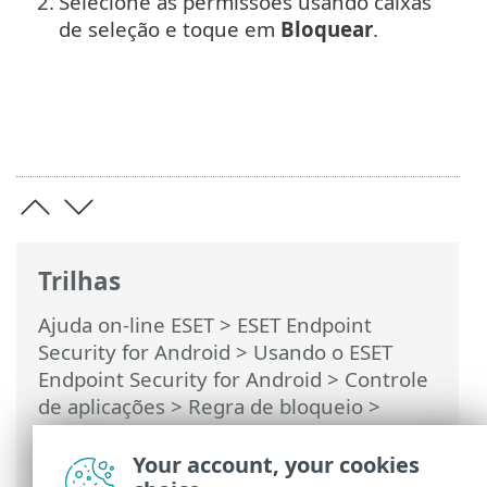
2.
Selecione as permissões usando caixas
de seleção e toque em
Bloquear
.
Trilhas
Ajuda on-line ESET
>
ESET Endpoint
Security for Android
>
Usando o ESET
Endpoint Security for Android >
Controle
de aplicações
>
Regra de bloqueio
>
Bloqueio por permissões do aplicativo
>
Como bloquear um aplicativo por suas
Your account, your cookies