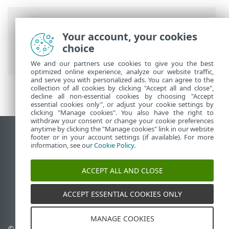
Barre di navigazione
Your account, your cookies
Guida online ESET
>
ESET Endpoint
choice
Security for Android
>
Introduzione
We and our partners use cookies to give you the best
optimized online experience, analyze our website traffic,
and serve you with personalized ads. You can agree to the
collection of all cookies by clicking "Accept all and close",
decline all non-essential cookies by choosing "Accept
essential cookies only", or adjust your cookie settings by
clicking "Manage cookies". You also have the right to
withdraw your consent or change your cookie preferences
anytime by clicking the "Manage cookies" link in our website
Visualizza sito desktop
footer or in your account settings (if available). For more
information, see our
Cookie Policy
.
End of Life
ESET Knowledge Base
ACCEPT ALL AND CLOSE
Forum ESET
ESET Status Portal
ACCEPT ESSENTIAL COOKIES ONLY
Supporto regionale
MANAGE COOKIES