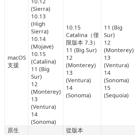
10.12
(Sierra)
10.13
(High
10.15
11 (Big
Sierra)
Catalina（僅
Sur)
10.14
限版本 7.3）
12
(Mojave)
11 (Big Sur)
(Monterey)
10.15
macOS
12
13
(Catalina)
支援
(Monterey)
(Ventura)
11 (Big
13
14
Sur)
(Ventura)
(Sonoma)
12
14
15
(Monterey)
(Sonoma)
(Sequoia)
13
(Ventura)
14
(Sonoma)
原生
從版本