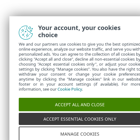
Your account, your cookies
choice
We and our partners use cookies to give you the best optimize
online experience, analyze our website traffic, and serve you wit
personalized ads. You can agree to the collection of all cookies b
clicking "Accept all and close", decline all non-essential cookies b
choosing "Accept essential cookies only", or adjust your cooki
settings by clicking "Manage cookies". You also have the right t
withdraw your consent or change your cookie preference
anytime by clicking the "Manage cookies" link in our websit
footer or in your account settings (if available). For mor
information, see our
Cookie Policy
.
ACCEPT ALL AND CLOSE
ACCEPT ESSENTIAL COOKIES ONLY
MANAGE COOKIES