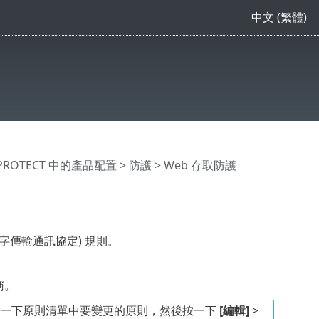
中文 (繁體)
 PROTECT 中的產品配置
>
防護
> Web 存取防護
文字傳輸通訊協定) 規則。
稱。
一下原則清單中要變更的原則，然後按一下
[編輯]
>