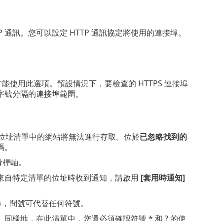
P 通訊。您可以設定 HTTP 通訊協定將使用的連接埠。
，才能使用此選項。預設情況下，要檢查的 HTTPS 連接埠
字號分隔的連接埠範圍。
位址清單中的網站將無法進行存取。位於
已忽略找到的
碼。
滑桿軸。
來自特定清單的位址時收到通知，請啟用
[套用時通知]
字串，問號可代替任何符號。
樣地，在此清單中，您還必須確認符號 * 和 ? 的使