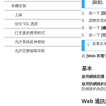
[設定]
。
2.
按一下
[設
3.
調整所需
4.
按一下
[繼
5.
按一下
[完
若要在本機
在
[Web 和電
基本
啟用網路防護
啟用防網路釣
防網路釣魚防
Web 通