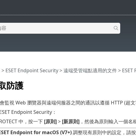
明
>
ESET Endpoint Security
>
遠端受管端點適用的文件
>
ESET
存取防護
護會監視 Web 瀏覽器與遠端伺服器之間的通訊以遵循 HTTP (超
T Endpoint Security：
 PROTECT 中，按一下
[原則]
>
[新原則]
，然後為原則輸入一個名
ESET Endpoint for macOS (V7+)
調整現有原則中的設定，請按