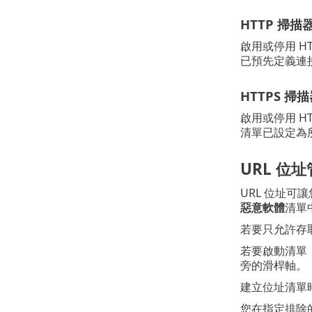
HTTP 掃描
啟用或停用 H
已預先定義連接埠
HTTPS 掃
啟用或停用 H
清單已設定為
URL 位
URL 位址可
惡意軟體
清單
若要只允許存
若要啟動清單
旁的滑桿軸。
建立位址清單時
您在指定排除