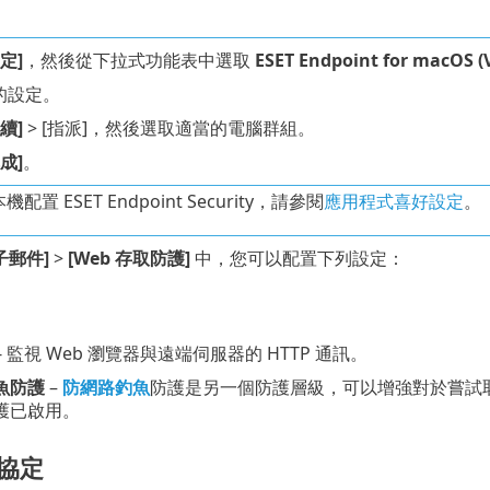
定]
，然後從下拉式功能表中選取
ESET Endpoint for macOS (
的設定。
續]
> [指派]，然後選取適當的電腦群組。
成]
。
配置 ESET Endpoint Security，請參閱
應用程式喜好設定
。
子郵件]
>
[Web 存取防護]
中，您可以配置下列設定：
- 監視 Web 瀏覽器與遠端伺服器的 HTTP 通訊。
魚防護
–
防網路釣魚
防護是另一個防護層級，可以增強對於嘗試
護已啟用。
訊協定