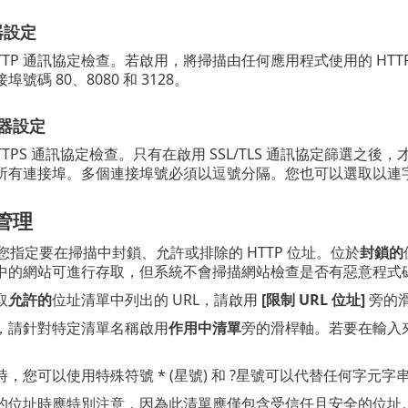
器設定
TTP 通訊協定檢查。若啟用，將掃描由任何應用程式使用的 HTT
號碼 80、8080 和 3128。
描器設定
TTPS 通訊協定檢查。只有在啟用 SSL/TLS 通訊協定篩選之後
所有連接埠。多個連接埠號必須以逗號分隔。您也可以選取以連
址管理
讓您指定要在掃描中封鎖、允許或排除的 HTTP 位址。位於
封鎖的
中的網站可進行存取，但系統不會掃描網站檢查是否有惡意程式
取
允許的
位址清單中列出的 URL，請啟用
[限制 URL 位址]
旁的
，請針對特定清單名稱啟用
作用中清單
旁的滑桿軸。若要在輸入
，您可以使用特殊符號 * (星號) 和 ?星號可以代替任何字元
的位址時應特別注意，因為此清單應僅包含受信任且安全的位址。同