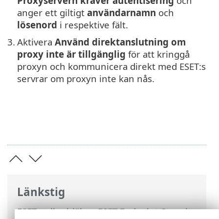
Proxyservern kräver autentisering
och
anger ett giltigt
användarnamn
och
lösenord
i respektive fält.
3.
Aktivera
Använd direktanslutning om
proxy inte är tillgänglig
för att kringgå
proxyn och kommunicera direkt med ESET:s
servrar om proxyn inte kan nås.
Länkstig
ESET onlinehjälp
>
ESET Endpoint Security