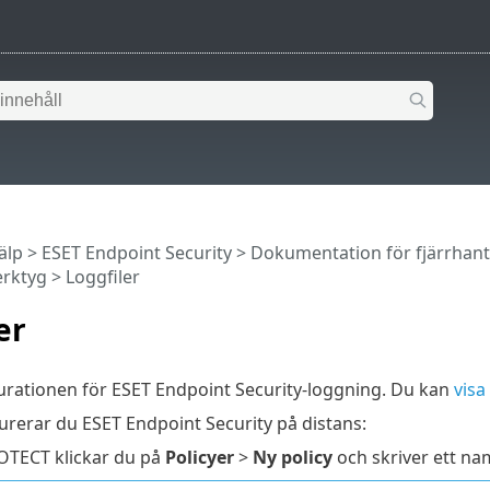
älp
>
ESET Endpoint Security
>
Dokumentation för fjärrhan
erktyg
> Loggfiler
er
urationen för ESET Endpoint Security-loggning. Du kan
visa
urerar du ESET Endpoint Security på distans:
OTECT klickar du på
Policyer
>
Ny policy
och skriver ett na