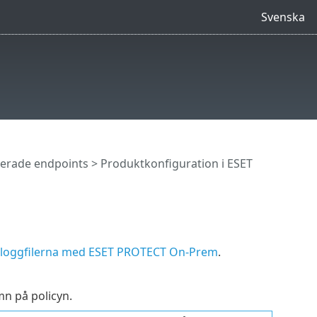
Svenska
terade endpoints
>
Produktkonfiguration i ESET
 loggfilerna med ESET PROTECT On-Prem
.
mn på policyn.