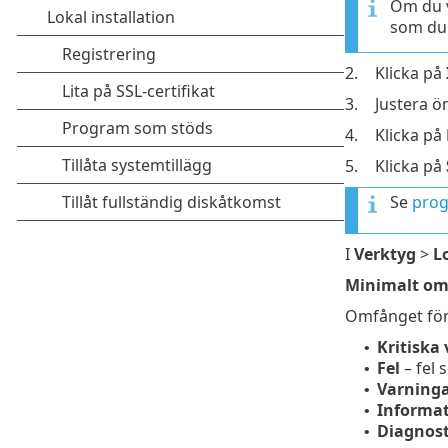
Om du vi
som du 
2.
Klicka på
3.
Justera ö
4.
Klicka på
5.
Klicka på
Se
prog
I
Verktyg
>
L
Minimalt om
Omfånget för 
Kritiska
•
Fel
– fel 
•
Varning
•
Informat
•
Diagnost
•