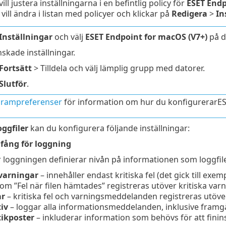
ll justera inställningarna i en befintlig policy för
ESET Endp
vill ändra i listan med policyer och klickar på
Redigera
>
In
Inställningar
och välj
ESET Endpoint for macOS (V7+)
på d
nskade inställningar.
Fortsätt
> Tilldela och välj lämplig grupp med datorer.
Slutför
.
rampreferenser
för information om hur du konfigurerarESE
oggfiler
kan du konfigurera följande inställningar:
fång för loggning
loggningen definierar nivån på informationen som loggfile
 varningar
– innehåller endast kritiska fel (det gick till exem
som ”Fel när filen hämtades” registreras utöver kritiska varn
ar
– kritiska fel och varningsmeddelanden registreras utöver
iv
– loggar alla informationsmeddelanden, inklusive framg
ikposter
– inkluderar information som behövs för att finin