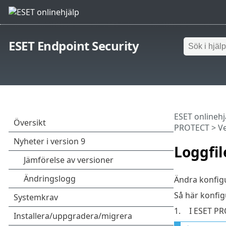
ESET Endpoint Security
ESET onlinehj
PROTECT
>
V
Loggfil
Ändra konfig
Så här konfig
1.
I ESET PR