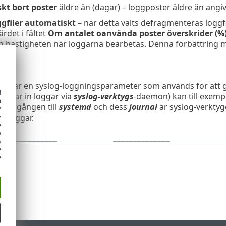
kt bort poster
äldre än (dagar) – loggposter äldre än angiv
gfiler automatiskt
– när detta valts defragmenteras logg
rdet i fältet
Om antalet oanvända poster överskrider (%
 hastigheten när loggarna bearbetas. Denna förbättring mä
yg
get
är en syslog-loggningsparameter som används för att
d
amlar in loggar via
syslog-verktygs
-daemon) kan till exempe
h
övergången till
systemd
och dess
journal
är syslog-verktyg
y
av loggar.
y
e
o
s
e
e