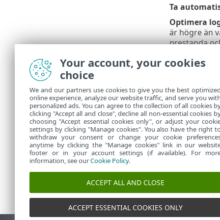
Ta automatis
Optimera log
är högre än vä
prestanda och
antal poster.
Your account, your cookies
Syslog-verkt
choice
Syslog-verkty
We and our partners use cookies to give you the best optimize
loggar (som s
online experience, analyze our website traffic, and serve you wit
Med den nya 
personalized ads. You can agree to the collection of all cookies b
för filtrering 
clicking "Accept all and close", decline all non-essential cookies b
choosing "Accept essential cookies only", or adjust your cooki
settings by clicking "Manage cookies". You also have the right t
withdraw your consent or change your cookie preference
anytime by clicking the "Manage cookies" link in our websit
footer or in your account settings (if available). For mor
information, see our
Cookie Policy
.
ACCEPT ALL AND CLOSE
ACCEPT ESSENTIAL COOKIES ONLY