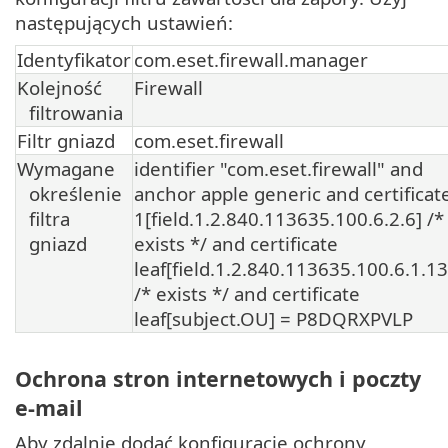
następujących ustawień:
Identyfikator
com.eset.firewall.manager
Kolejność
Firewall
filtrowania
Filtr gniazd
com.eset.firewall
Wymagane
identifier "com.eset.firewall" and
określenie
anchor apple generic and certificat
filtra
1[field.1.2.840.113635.100.6.2.6] /*
gniazd
exists */ and certificate
leaf[field.1.2.840.113635.100.6.1.13
/* exists */ and certificate
leaf[subject.OU] = P8DQRXPVLP
Ochrona stron internetowych i poczty
e-mail
Aby zdalnie dodać konfigurację ochrony