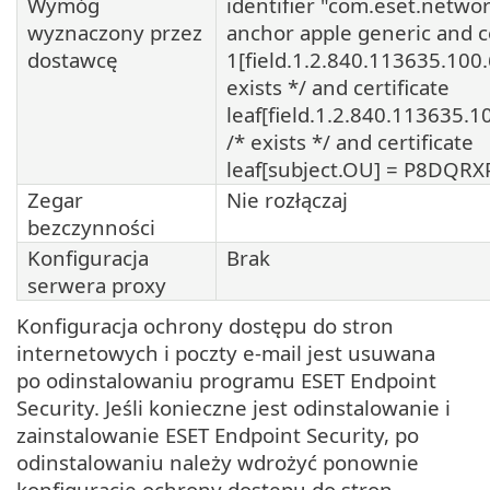
Wymóg
identifier "com.eset.netwo
wyznaczony przez
anchor apple generic and ce
dostawcę
1[field.1.2.840.113635.100.
exists */ and certificate
leaf[field.1.2.840.113635.1
/* exists */ and certificate
leaf[subject.OU] = P8DQRX
Zegar
Nie rozłączaj
bezczynności
Konfiguracja
Brak
serwera proxy
Konfiguracja ochrony dostępu do stron
internetowych i poczty e-mail jest usuwana
po odinstalowaniu programu ESET Endpoint
Security. Jeśli konieczne jest odinstalowanie i
zainstalowanie ESET Endpoint Security, po
odinstalowaniu należy wdrożyć ponownie
konfigurację ochrony dostępu do stron