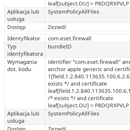
leaf[subject.OU] = P8DQRXPVLP
Aplikacja lub
SystemPolicyAllFiles
usługa
Dostęp
Zezwól
Identyfikator
com.eset.firewall
Typ
bundleID
identyfikatora
Wymagania
identifier "com.eset.firewall" an
dot. kodu
anchor apple generic and certifi
1[field.1.2.840.113635.100.6.2.6
exists */ and certificate
leaf[field.1.2.840.113635.100.6.
/* exists */ and certificate
leaf[subject.OU] = P8DQRXPVLP
Aplikacja lub
SystemPolicyAllFiles
usługa
Dostęp
Zezwól