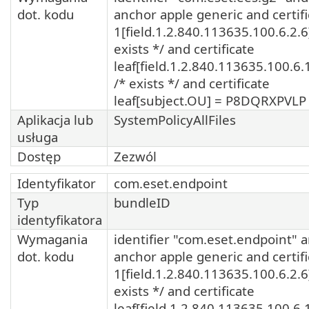
dot. kodu
anchor apple generic and certifi
1[field.1.2.840.113635.100.6.2.6
exists */ and certificate
leaf[field.1.2.840.113635.100.6.
/* exists */ and certificate
leaf[subject.OU] = P8DQRXPVLP
Aplikacja lub
SystemPolicyAllFiles
usługa
Dostęp
Zezwól
Identyfikator
com.eset.endpoint
Typ
bundleID
identyfikatora
Wymagania
identifier "com.eset.endpoint" 
dot. kodu
anchor apple generic and certifi
1[field.1.2.840.113635.100.6.2.6
exists */ and certificate
leaf[field.1.2.840.113635.100.6.