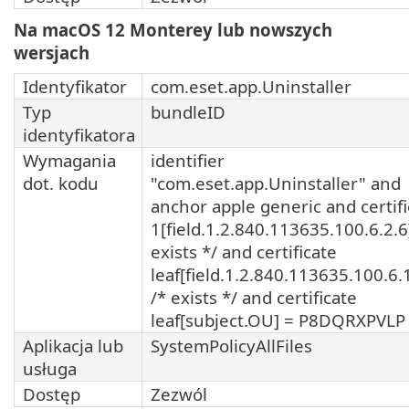
Na macOS 12 Monterey lub nowszych
wersjach
Identyfikator
com.eset.app.Uninstaller
Typ
bundleID
identyfikatora
Wymagania
identifier
dot. kodu
"com.eset.app.Uninstaller" and
anchor apple generic and certifi
1[field.1.2.840.113635.100.6.2.6
exists */ and certificate
leaf[field.1.2.840.113635.100.6.
/* exists */ and certificate
leaf[subject.OU] = P8DQRXPVLP
Aplikacja lub
SystemPolicyAllFiles
usługa
Dostęp
Zezwól