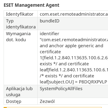
ESET Management Agent
Identyfikator
com.eset.remoteadministrator.
Typ
bundleID
identyfikatora
Wymagania
identifier
dot. kodu
"com.eset.remoteadministrator.
and anchor apple generic and
certificate
1[field.1.2.840.113635.100.6.2.6
exists */ and certificate
leaf[field.1.2.840.113635.100.6.
/* exists */ and certificate
leaf[subject.OU] = P8DQRXPVLP
Aplikacja lub
SystemPolicyAllFiles
usługa
Dostęp
Zezwól