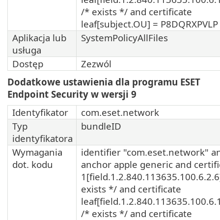
/* exists */ and certificate
leaf[subject.OU] = P8DQRXPVLP
Aplikacja lub
SystemPolicyAllFiles
usługa
Dostęp
Zezwól
Dodatkowe ustawienia dla programu ESET
Endpoint Security w wersji 9
Identyfikator
com.eset.network
Typ
bundleID
identyfikatora
Wymagania
identifier "com.eset.network" a
dot. kodu
anchor apple generic and certifi
1[field.1.2.840.113635.100.6.2.6
exists */ and certificate
leaf[field.1.2.840.113635.100.6.
/* exists */ and certificate