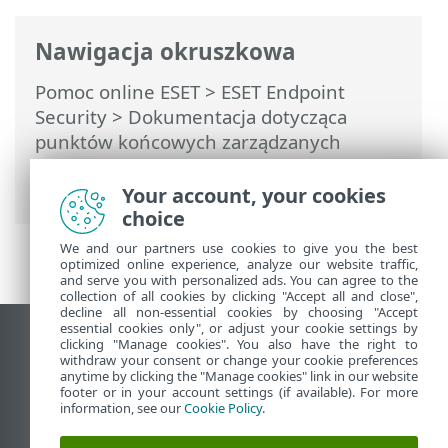
Nawigacja okruszkowa
Pomoc online ESET
>
ESET Endpoint
Security
>
Dokumentacja dotycząca
punktów końcowych zarządzanych
zdalnie
> Wprowadzenie do funkcji ESET
PROTECT
Your account, your cookies
choice
We and our partners use cookies to give you the best
optimized online experience, analyze our website traffic,
and serve you with personalized ads. You can agree to the
collection of all cookies by clicking "Accept all and close",
decline all non-essential cookies by choosing "Accept
essential cookies only", or adjust your cookie settings by
Wyświetl witrynę internetową dla
clicking "Manage cookies". You also have the right to
withdraw your consent or change your cookie preferences
komputerów
anytime by clicking the "Manage cookies" link in our website
footer or in your account settings (if available). For more
End of Life
information, see our
Cookie Policy
.
Baza wiedzy ESET
Forum ESET