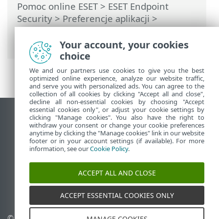
Pomoc online ESET
>
ESET Endpoint
Security
>
Preferencje aplikacji
>
Zabezpieczenia
> Kontrola dostępu do
urządzeń
Your account, your cookies
choice
We and our partners use cookies to give you the best
optimized online experience, analyze our website traffic,
and serve you with personalized ads. You can agree to the
collection of all cookies by clicking "Accept all and close",
decline all non-essential cookies by choosing "Accept
essential cookies only", or adjust your cookie settings by
Wyświetl witrynę internetową dla
clicking "Manage cookies". You also have the right to
withdraw your consent or change your cookie preferences
komputerów
anytime by clicking the "Manage cookies" link in our website
footer or in your account settings (if available). For more
End of Life
information, see our
Cookie Policy
.
Baza wiedzy ESET
Forum ESET
ACCEPT ALL AND CLOSE
ESET Status Portal
Pomoc regionalna
ACCEPT ESSENTIAL COOKIES ONLY
© 1992 - 2025 ESET, spol. s
Zarządzaj plikami cookie
MANAGE COOKIES