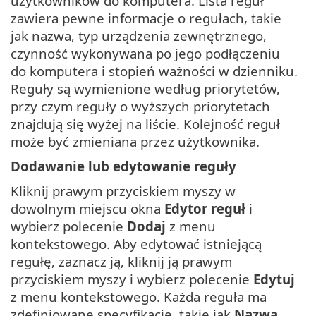
użytkowników do komputera. Lista reguł
zawiera pewne informacje o regułach, takie
jak nazwa, typ urządzenia zewnętrznego,
czynność wykonywana po jego podłączeniu
do komputera i stopień ważności w dzienniku.
Reguły są wymienione według priorytetów,
przy czym reguły o wyższych priorytetach
znajdują się wyżej na liście. Kolejność reguł
może być zmieniana przez użytkownika.
Dodawanie lub edytowanie reguły
Kliknij prawym przyciskiem myszy w
dowolnym miejscu okna
Edytor reguł
i
wybierz polecenie
Dodaj
z menu
kontekstowego. Aby edytować istniejącą
regułę, zaznacz ją, kliknij ją prawym
przyciskiem myszy i wybierz polecenie
Edytuj
z menu kontekstowego. Każda reguła ma
zdefiniowane specyfikacje, takie jak
Nazwa
,