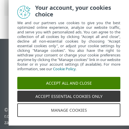
detekcji
Your account, your cookies
choice
We and our partners use cookies to give you the best
optimized online experience, analyze our website traffic,
and serve you with personalized ads. You can agree to the
collection of all cookies by clicking "Accept all and close",
decline all non-essential cookies by choosing "Accept
essential cookies only", or adjust your cookie settings by
Wyświetl witrynę internetową dla
clicking "Manage cookies". You also have the right to
withdraw your consent or change your cookie preferences
komputerów
anytime by clicking the "Manage cookies" link in our website
footer or in your account settings (if available). For more
End of Life
information, see our
Cookie Policy
.
Baza wiedzy ESET
Forum ESET
ACCEPT ALL AND CLOSE
ESET Status Portal
Pomoc regionalna
ACCEPT ESSENTIAL COOKIES ONLY
© 1992 - 2025 ESET, spol. s
Zarządzaj plikami cookie
MANAGE COOKIES
r.o. – Wszelkie prawa
Polityka dotycząca plików
zastrzeżone.
cookie