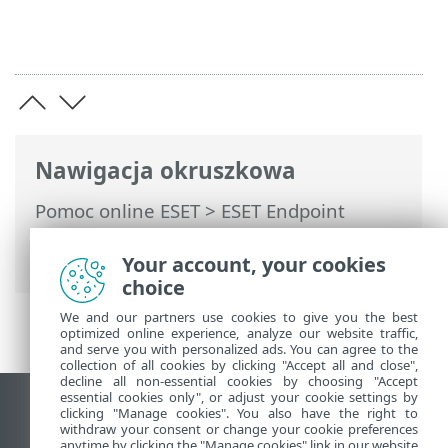
Nawigacja okruszkowa
Pomoc online ESET
>
ESET Endpoint
Security
>
Preferencje aplikacji
>
Narzędzia
Your account, your cookies
choice
We and our partners use cookies to give you the best
optimized online experience, analyze our website traffic,
and serve you with personalized ads. You can agree to the
collection of all cookies by clicking "Accept all and close",
decline all non-essential cookies by choosing "Accept
essential cookies only", or adjust your cookie settings by
Wyświetl witrynę internetową dla
clicking "Manage cookies". You also have the right to
withdraw your consent or change your cookie preferences
komputerów
anytime by clicking the "Manage cookies" link in our website