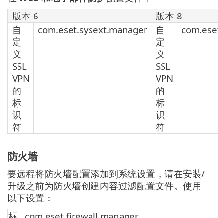
版本 6
版本 8
自
com.eset.sysext.manager
自
com.ese
定
定
义
义
SSL
SSL
VPN
VPN
的
的
标
标
识
识
符
符
防火墙
要远程将防火墙配置添加到系统设置，请在安装/
升级之前为防火墙创建内容过滤配置文件。使用
以下设置：
标
com.eset.firewall.manager