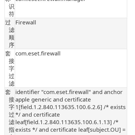
识
符
过
Firewall
滤
顺
序
套
com.eset.firewall
接
字
过
滤
套
identifier "com.eset.firewall" and anchor
接
apple generic and certificate
字
1[field.1.2.840.113635.100.6.2.6] /* exists
过
*/ and certificate
滤
leaf[field.1.2.840.113635.100.6.1.13] /*
指
exists */ and certificate leaf[subject.OU] =