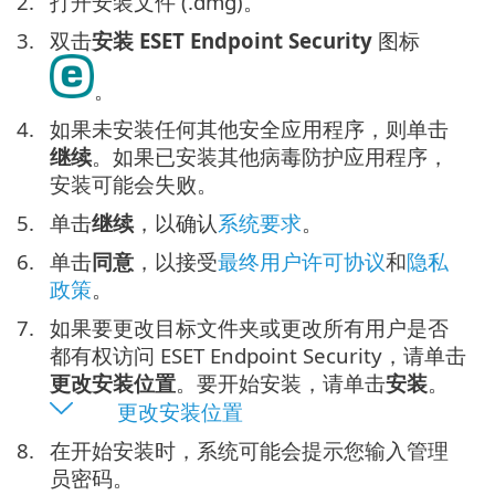
2.
打开安装文件 (.dmg)。
3.
双击
安装 ESET Endpoint Security
图标
。
4.
如果未安装任何其他安全应用程序，则单击
继续
。如果已安装其他病毒防护应用程序，
安装可能会失败。
5.
单击
继续
，以确认
系统要求
。
6.
单击
同意
，以接受
最终用户许可协议
和
隐私
政策
。
7.
如果要更改目标文件夹或更改所有用户是否
都有权访问 ESET Endpoint Security，请单击
更改安装位置
。要开始安装，请单击
安装
。
更改安装位置
8.
在开始安装时，系统可能会提示您输入管理
员密码。