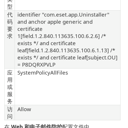
型
代
identifier "com.eset.app.Uninstaller"
码
and anchor apple generic and
要
certificate
求
1[field.1.2.840.113635.100.6.2.6] /*
exists */ and certificate
leaf[field.1.2.840.113635.100.6.1.13] /*
exists */ and certificate leaf[subject.OU]
= P8DQRXPVLP
应
SystemPolicyAllFiles
用
或
服
务
访
Allow
问
在
Web 和电子邮件防护
配置文件中