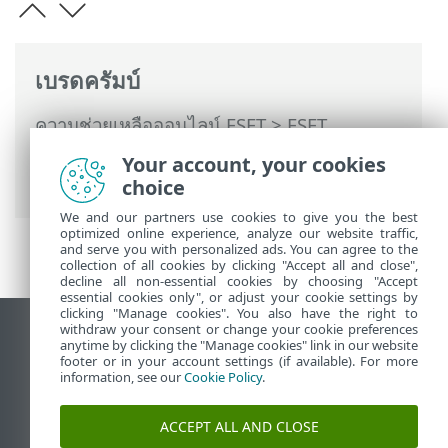
เบรดครัมบ์
ความช่วยเหลือออนไลน์ ESET
>
ESET
Endpoint Security
>
การตั้งค่าแอพพลิเคชัน
Your account, your cookies
>
การป้องกัน
> การป้องกันการเข้าถึงเว็บ
choice
We and our partners use cookies to give you the best
optimized online experience, analyze our website traffic,
and serve you with personalized ads. You can agree to the
collection of all cookies by clicking "Accept all and close",
decline all non-essential cookies by choosing "Accept
essential cookies only", or adjust your cookie settings by
clicking "Manage cookies". You also have the right to
withdraw your consent or change your cookie preferences
ดูไซต์เดสก์ท็อป
anytime by clicking the "Manage cookies" link in our website
footer or in your account settings (if available). For more
End of Life
information, see our
Cookie Policy
.
ฐานความรู้ของ ESET
ฟอรัมของ ESET
ACCEPT ALL AND CLOSE