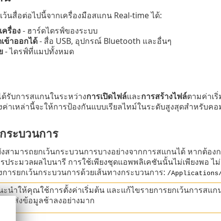
นสื่อต่อไปนี้จากเครื่องมือสแกน Real-time ได้:
ครื่อง
- ฮาร์ดไดรฟ์ของระบบ
อดเข้าออกได้
- สื่อ USB, อุปกรณ์ Bluetooth และอื่นๆ
ย
- ไดรฟ์ที่แมปทั้งหมด
ได้รับการสแกนในระหว่าง
การเปิดไฟล์
และ
การสร้างไฟล์
ตามค่าเริ
้งค่าเหล่านี้จะให้การป้องกันแบบเรียลไทม์ในระดับสูงสุดสำหรับค
นกระบวนการ
ยังสามารถยกเว้นกระบวนการบางอย่างจากการสแกนได้ หากต้องก
ารประมวลผลไบนารี การใช้เพียงชุดแอพพลิเคชันนั้นไม่เพียงพอ ไม
างการยกเว้นกระบวนการด้วยเส้นทางกระบวนการ:
/Applications
ะนำให้คุณใช้การตั้งค่าเริ่มต้น และแก้ไขรายการยกเว้นการสแกนเ
รรับส่งข้อมูลช้าลงอย่างมาก