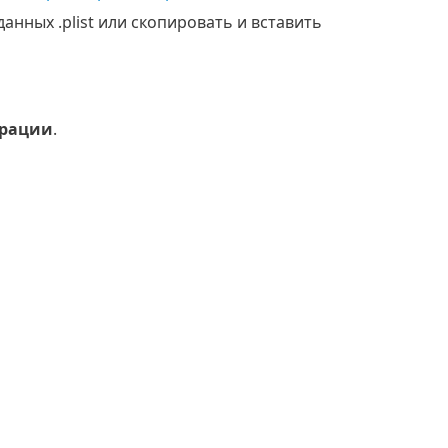
ных .plist или скопировать и вставить
рации
.