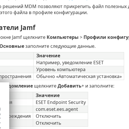
 решений MDM позволяют прикрепить файл полезных дан
этого файла в профиле конфигурации.
атели Jamf
 окне Jamf щелкните
Компьютеры
>
Профили конфигу
Основные
заполните следующие данные.
Значение
Например, уведомление ESET
Уровень компьютера
пространения
Обычно «Автоматическая установка»
Уведомление
щелкните
Добавить
+ и заполните:
Значение
жения
ESET Endpoint Security
com.eset.ees.agent
d
h
едупреждения
Отключить
y
ия
Отключить
y
e