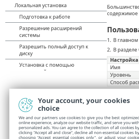
Большинство
содержимое 
Пользов
1.
В главном
2.
В разделе
Настройка
Имя
Уровень
Способ рас
3.
В разделе
Your account, your cookies
Настройка
choice
Имя прило
ID пакета
We and our partners use cookies to give you the best optimize
online experience, analyze our website traffic, and serve you wit
Важные пр
personalized ads. You can agree to the collection of all cookies b
Уведомлен
clicking "Accept all and close", decline all non-essential cookies b
choosing "Accept essential cookies only", or adjust your cooki