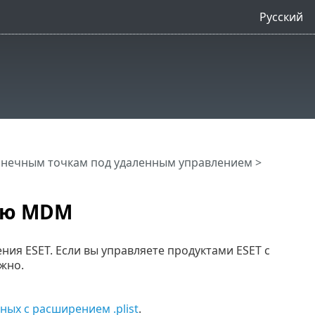
Русский
онечным точкам под удаленным управлением
>
ью MDM
ния ESET. Если вы управляете продуктами ESET с
жно.
ных с расширением .plist
.