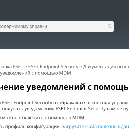
равка ESET
>
ESET Endpoint Security
>
Документация по к
 уведомлений с помощью MDM
чение уведомлений с помощ
ESET Endpoint Security отображаются в консоли управле
получать уведомления ESET Endpoint Security вам не ну
я можно отключить с помощью MDM.
ть профиль конфигурации,
загрузите файл полезных дан