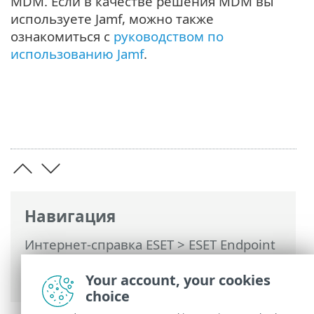
MDM. Если в качестве решения MDM вы
используете Jamf, можно также
ознакомиться с
руководством по
использованию Jamf
.
Навигация
Интернет-справка ESET
>
ESET Endpoint
Security
>
Документация по конечным
Your account, your cookies
точкам под удаленным управлением
choice