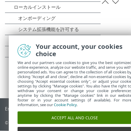
Your account, your cookies
choice
We and our partners use cookies to give you the best optimize
online experience, analyze our website traffic, and serve you wit
personalized ads. You can agree to the collection of all cookies b
clicking "Accept all and close", decline all non-essential cookies b
choosing "Accept essential cookies only", or adjust your cooki
settings by clicking "Manage cookies". You also have the right t
withdraw your consent or change your cookie preference
anytime by clicking the "Manage cookies" link in our websit
footer or in your account settings (if available). For mor
information, see our
Cookie Policy
.
End of Life
ESETナレッジベース
ESETフォーラム
ESET Status
ACCEPT ALL AND CLOSE
© 1992 - 2025 ESET, spol. s r.o. - All rights reserved.