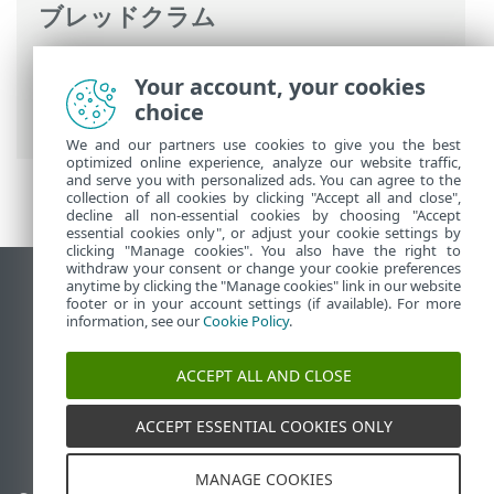
ブレッドクラム
ESETオンラインヘルプ
>
ESET Endpoint
Your account, your cookies
Security
>
アプリケーション環境設定
>
ツ
choice
ール
> ログファイル
We and our partners use cookies to give you the best
optimized online experience, analyze our website traffic,
and serve you with personalized ads. You can agree to the
collection of all cookies by clicking "Accept all and close",
decline all non-essential cookies by choosing "Accept
essential cookies only", or adjust your cookie settings by
clicking "Manage cookies". You also have the right to
withdraw your consent or change your cookie preferences
anytime by clicking the "Manage cookies" link in our website
デスクトップサイトの表示
footer or in your account settings (if available). For more
End of Life
information, see our
Cookie Policy
.
ESETナレッジベース
ACCEPT ALL AND CLOSE
ESETフォーラム
ESET Status Portal
ACCEPT ESSENTIAL COOKIES ONLY
地域サポート
MANAGE COOKIES