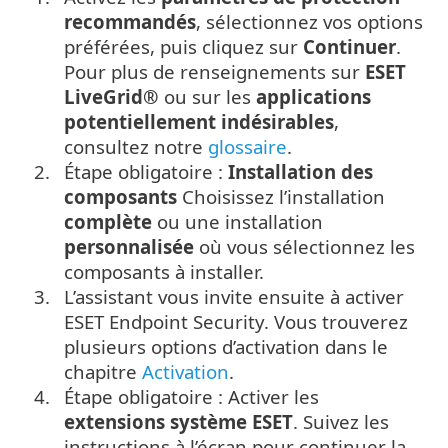
recommandés
, sélectionnez vos options
préférées, puis cliquez sur
Continuer
.
Pour plus de renseignements sur
ESET
LiveGrid®
ou sur les
applications
potentiellement indésirables
,
consultez notre
glossaire
.
2.
Étape obligatoire :
Installation des
composants
Choisissez l’installation
complète
ou une installation
personnalisée
où vous sélectionnez les
composants à installer.
3.
L’assistant vous invite ensuite à activer
ESET Endpoint Security. Vous trouverez
plusieurs options d’activation dans le
chapitre
Activation
.
4.
Étape obligatoire : Activer les
extensions système ESET
. Suivez les
instructions à l’écran pour continuer la