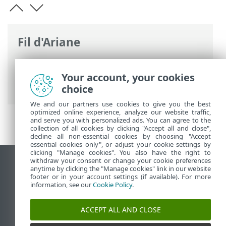
Fil d'Ariane
Aide en ligne d'ESET
>
ESET Endpoint
Security
>
Utilisation de ESET Endpoint
Your account, your cookies
Security
> Analyser
choice
We and our partners use cookies to give you the best
optimized online experience, analyze our website traffic,
and serve you with personalized ads. You can agree to the
collection of all cookies by clicking "Accept all and close",
decline all non-essential cookies by choosing "Accept
essential cookies only", or adjust your cookie settings by
clicking "Manage cookies". You also have the right to
withdraw your consent or change your cookie preferences
Afficher le site pour ordinateur de bureau
anytime by clicking the "Manage cookies" link in our website
footer or in your account settings (if available). For more
End of Life
information, see our
Cookie Policy
.
Base de connaissances ESET
Forum ESET
ACCEPT ALL AND CLOSE
ESET Status Portal