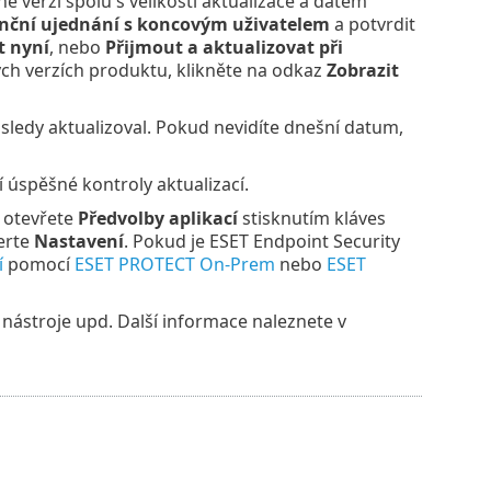
é verzi spolu s velikostí aktualizace a datem
enční ujednání s koncovým uživatelem
a potvrdit
t nyní
, nebo
Přijmout a aktualizovat při
ých verzích produktu, klikněte na odkaz
Zobrazit
ledy aktualizoval. Pokud nevidíte dnešní datum,
úspěšné kontroly aktualizací.
 otevřete
Předvolby aplikací
stisknutím kláves
erte
Nastavení
. Pokud je ESET Endpoint Security
í
pomocí
ESET PROTECT On-Prem
nebo
ESET
 nástroje upd. Další informace naleznete v