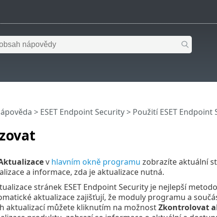
nápověda
>
ESET Endpoint Security
>
Použití ESET Endpoint 
zovat
Aktualizace
v
hlavním okně programu
zobrazíte aktuální st
lizace a informace, zda je aktualizace nutná.
tualizace stránek ESET Endpoint Security je nejlepší metod
omatické aktualizace zajišťují, že moduly programu a součá
h aktualizací můžete kliknutím na možnost
Zkontrolovat a