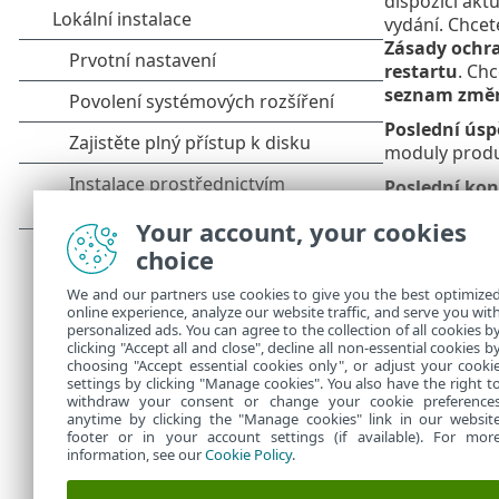
dispozici akt
vydání. Chcet
Zásady ochr
restartu
. Ch
seznam změ
Poslední úsp
moduly produ
Poslední kon
Chcete-li upr
Your account, your cookies
cmd+, nebo v 
choice
spravován vz
PROTECT
.
We and our partners use cookies to give you the best optimize
online experience, analyze our website traffic, and serve you wit
Aktualizaci d
personalized ads. You can agree to the collection of all cookies b
samostatné k
clicking "Accept all and close", decline all non-essential cookies b
choosing "Accept essential cookies only", or adjust your cooki
settings by clicking "Manage cookies". You also have the right t
withdraw your consent or change your cookie preference
anytime by clicking the "Manage cookies" link in our websit
footer or in your account settings (if available). For mor
information, see our
Cookie Policy
.