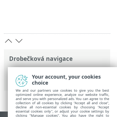
Drobečková navigace
ESET Online nápověda
>
ESET Endpoint
Security
>
Použití ESET Endpoint Security
Your account, your cookies
> Nástroje
choice
We and our partners use cookies to give you the best
optimized online experience, analyze our website traffic,
and serve you with personalized ads. You can agree to the
collection of all cookies by clicking "Accept all and close",
decline all non-essential cookies by choosing "Accept
essential cookies only", or adjust your cookie settings by
clicking "Manage cookies". You also have the right to