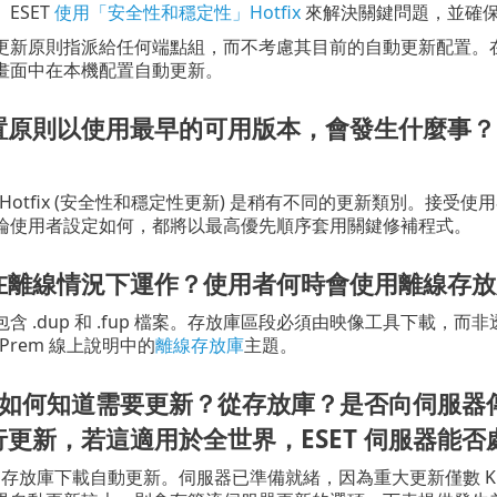
ESET
使用「安全性和穩定性」Hotfix
來解決關鍵問題，並確保 
更新原則指派給任何端點組，而不考慮其目前的自動更新配置。在非
畫面中在本機配置自動更新。
置原則以使用最早的可用版本，會發生什麼事？即
關鍵 Hotfix (安全性和穩定性更新) 是稍有不同的更新類別。接受
論使用者設定如何，都將以最高優先順序套用關鍵修補程式。
在離線情況下運作？使用者何時會使用離線存放
含 .dup 和 .fup 檔案。存放庫區段必須由映像工具下載，而
n-Prem 線上說明中的
離線存放庫
主題。
產品如何知道需要更新？從存放庫？是否向伺服器傳
更新，若這適用於全世界，ESET 伺服器能
會從存放庫下載自動更新。伺服器已準備就緒，因為重大更新僅數 K