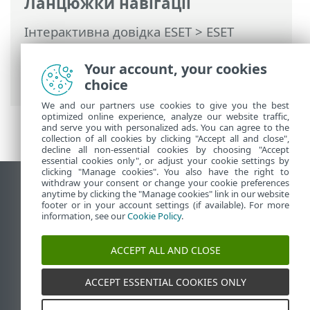
Ланцюжки навігації
Інтерактивна довідка ESET
>
ESET
Endpoint Security
>
Додаткові
параметри
>
Модулі захисту
> Захист
Your account, your cookies
доступу до мережі
choice
We and our partners use cookies to give you the best
optimized online experience, analyze our website traffic,
and serve you with personalized ads. You can agree to the
collection of all cookies by clicking "Accept all and close",
decline all non-essential cookies by choosing "Accept
essential cookies only", or adjust your cookie settings by
clicking "Manage cookies". You also have the right to
withdraw your consent or change your cookie preferences
Переглянути повну версію
anytime by clicking the "Manage cookies" link in our website
footer or in your account settings (if available). For more
End of Life
information, see our
Cookie Policy
.
База знань ESET
Форум ESET
ACCEPT ALL AND CLOSE
ESET Status Portal
Регіональна підтримка
ACCEPT ESSENTIAL COOKIES ONLY