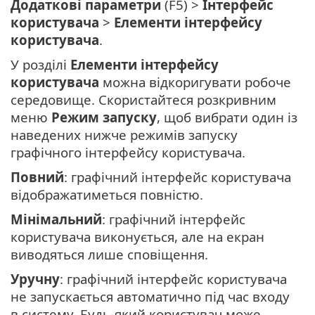
Додаткові параметри
(F5) >
Інтерфейс
користувача
>
Елементи інтерфейсу
користувача
.
У розділі
Елементи інтерфейсу
користувача
можна відкоригувати робоче
середовище. Скористайтеся розкривним
меню
Режим запуску
, щоб вибрати один із
наведених нижче режимів запуску
графічного інтерфейсу користувача.
Повний
: графічний інтерфейс користувача
відображатиметься повністю.
Мінімальний
: графічний інтерфейс
користувача виконується, але на екран
виводяться лише сповіщення.
Уручну
: графічний інтерфейс користувача
не запускається автоматично під час входу
в систему. Будь-який користувач може