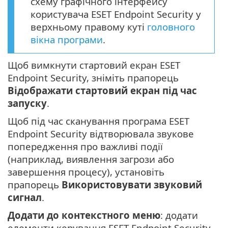
схему графічного інтерфейсу
користувача ESET Endpoint Security у
верхньому правому куті
головного
вікна програми
.
Щоб вимкнути стартовий екран ESET
Endpoint Security, зніміть прапорець
Відображати стартовий екран під час
запуску
.
Щоб під час сканування програма ESET
Endpoint Security відтворювала звукове
попередження про важливі події
(наприклад, виявлення загрози або
завершення процесу), установіть
прапорець
Використовувати звуковий
сигнал
.
Додати до контекстного меню
: додати
елементи керування ESET Endpoint Security