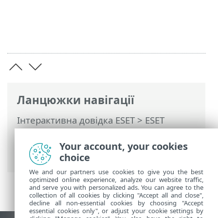
Ланцюжки навігації
Інтерактивна довідка ESET
>
ESET
Endpoint Security
>
Додаткові
параметри
>
Інтерфейс користувача
>
Your account, your cookies
Елементи інтерфейсу користувача
choice
We and our partners use cookies to give you the best
optimized online experience, analyze our website traffic,
and serve you with personalized ads. You can agree to the
collection of all cookies by clicking "Accept all and close",
decline all non-essential cookies by choosing "Accept
essential cookies only", or adjust your cookie settings by