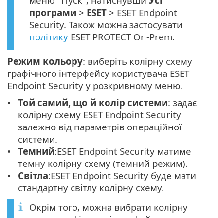
меню "Пуск", натиснувши
Усі
програми
>
ESET
> ESET Endpoint
Security. Також можна застосувати
політику
ESET PROTECT On-Prem.
Режим кольору
: виберіть колірну схему
графічного інтерфейсу користувача ESET
Endpoint Security у розкривному меню.
Той самий, що й колір системи
: задає
колірну схему ESET Endpoint Security
залежно від параметрів операційної
системи.
Темний
:ESET Endpoint Security матиме
темну колірну схему (темний режим).
Світла
:ESET Endpoint Security буде мати
стандартну світлу колірну схему.
Окрім того, можна вибрати колірну