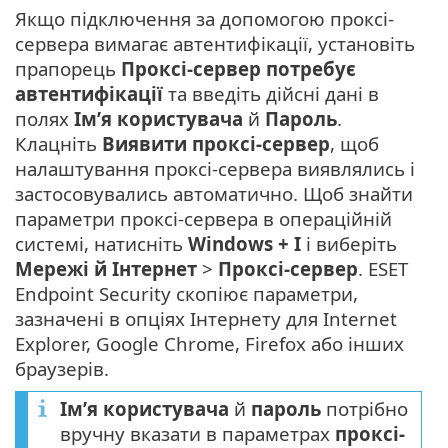
Якщо підключення за допомогою проксі-
сервера вимагає автентифікації, установіть
прапорець
Проксі-сервер потребує
автентифікації
та введіть дійсні дані в
полях
Ім’я користувача
й
Пароль
.
Клацніть
Виявити проксі-сервер
, щоб
налаштування проксі-сервера виявлялись і
застосовувались автоматично. Щоб знайти
параметри проксі-сервера в операційній
системі, натисніть
Windows + I
і виберіть
Мережі й Інтернет
>
Проксі-сервер
. ESET
Endpoint Security скопіює параметри,
зазначені в опціях Інтернету для Internet
Explorer, Google Chrome, Firefox або інших
браузерів.
Ім’я користувача
й
пароль
потрібно
вручну вказати в параметрах
проксі-