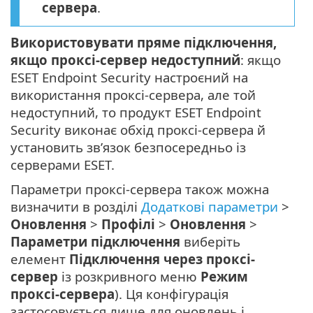
сервера
.
Використовувати пряме підключення,
якщо проксі-сервер недоступний
: якщо
ESET Endpoint Security настроєний на
використання проксі-сервера, але той
недоступний, то продукт ESET Endpoint
Security виконає обхід проксі-сервера й
установить зв’язок безпосередньо із
серверами ESET.
Параметри проксі-сервера також можна
визначити в розділі
Додаткові параметри
>
Оновлення
>
Профілі
>
Оновлення
>
Параметри підключення
виберіть
елемент
Підключення через проксі-
сервер
із розкривного меню
Режим
проксі-сервера
). Ця конфігурація
застосовується лише для оновлень і