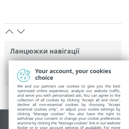
Ланцюжки навігації
Інтерактивна довідка ESET
>
ESET
Endpoint Security
>
Додаткові
Your account, your cookies
параметри
> Підключення
choice
We and our partners use cookies to give you the best
optimized online experience, analyze our website traffic,
and serve you with personalized ads. You can agree to the
collection of all cookies by clicking "Accept all and close",
decline all non-essential cookies by choosing "Accept
essential cookies only", or adjust your cookie settings by
clicking "Manage cookies". You also have the right to
withdraw your consent or change your cookie preferences
Переглянути повну версію
anytime by clicking the "Manage cookies" link in our website
footer or in your account settings (if available). For more
End of Life