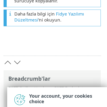
sürücüye kopyalanır.
Daha fazla bilgi için
Fidye Yazılımı
Düzeltmesi
'ni okuyun.
Breadcrumb'lar
ESET Online Yardım
>
ESET Endpoint
Security
>
Gelişmiş ayarlar
>
Korumalar
>
Your account, your cookies
HIPS - Host Tabanlı Saldırı Önleme
choice
Sistemi