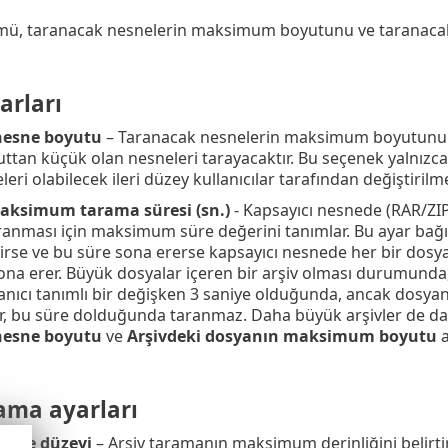
ü, taranacak nesnelerin maksimum boyutunu ve taranacak ar
arları
esne boyutu
– Taranacak nesnelerin maksimum boyutunu tan
yuttan küçük olan nesneleri tarayacaktır. Bu seçenek yalnız
leri olabilecek ileri düzey kullanıcılar tarafından değiştirilme
aksimum tarama süresi (sn.)
- Kapsayıcı nesnede (RAR/ZIP 
ranması için maksimum süre değerini tanımlar. Bu ayar bağımsı
ilirse ve bu süre sona ererse kapsayıcı nesnede her bir dos
ona erer. Büyük dosyalar içeren bir arşiv olması durumunda
lanıcı tanımlı bir değişken 3 saniye olduğunda, ancak dosya
r, bu süre dolduğunda taranmaz. Daha büyük arşivler de dah
esne boyutu
ve
Arşivdeki dosyanın maksimum boyutu
a
ama ayarları
geçme düzeyi
– Arşiv taramanın maksimum derinliğini belirtir