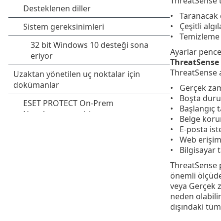
ThreatSense t
Taranacak d
Çeşitli alg
Temizleme 
Ayarlar pence
ThreatSense
ThreatSense aş
Gerçek zam
Boşta dur
Başlangıç 
Belge kor
E-posta is
Web erişim
Bilgisayar 
ThreatSense p
önemli ölçüde
veya Gerçek z
neden olabili
dışındaki tüm