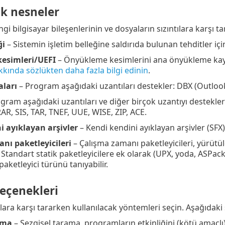
k nesneler
i bilgisayar bileşenlerinin ve dosyaların sızıntılara karşı 
ği
– Sistemin işletim belleğine saldırıda bulunan tehditler iç
esimleri/UEFI
– Önyükleme kesimlerini ana önyükleme kaydı
kkında sözlükten daha fazla bilgi edinin
.
aları
– Program aşağıdaki uzantıları destekler: DBX (Outloo
gram aşağıdaki uzantıları ve diğer birçok uzantıyı destekle
AR, SIS, TAR, TNEF, UUE, WISE, ZIP, ACE.
i ayıklayan arşivler
– Kendi kendini ayıklayan arşivler (SFX) 
nı paketleyicileri
– Çalışma zamanı paketleyicileri, yürütül
r. Standart statik paketleyicilere ek olarak (UPX, yoda, ASPa
aketleyici türünü tanıyabilir.
eçenekleri
ılara karşı tararken kullanılacak yöntemleri seçin. Aşağıdaki 
ama
– Sezgisel tarama, programların etkinliğini (kötü amaçlı)