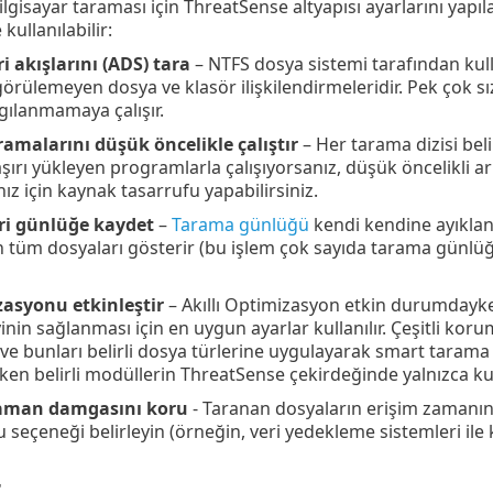
ilgisayar taraması için ThreatSense altyapısı ayarlarını yapı
kullanılabilir:
ri akışlarını (ADS) tara
– NTFS dosya sistemi tarafından kulla
görülemeyen dosya ve klasör ilişkilendirmeleridir. Pek çok sızı
gılanmamaya çalışır.
ramalarını düşük öncelikle çalıştır
– Her tarama dizisi beli
şırı yükleyen programlarla çalışıyorsanız, düşük öncelikli ar
ız için kaynak tasarrufu yapabilirsiniz.
ri günlüğe kaydet
–
Tarama günlüğü
kendi kendine ayıklan
 tüm dosyaları gösterir (bu işlem çok sayıda tarama günl
zasyonu etkinleştir
– Akıllı Optimizasyon etkin durumdayke
nin sağlanması için en uygun ayarlar kullanılır. Çeşitli kor
e bunları belirli dosya türlerine uygulayarak smart tarama ya
en belirli modüllerin ThreatSense çekirdeğinde yalnızca kul
zaman damgasını koru
- Taranan dosyaların erişim zamanın
 seçeneği belirleyin (örneğin, veri yedekleme sistemleri ile 
r