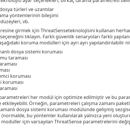
eknolojisi ayar seçenekleri, birkaç tarama parametresi beli
osya türleri ve uzantılar
ılama yöntemlerinin bileşimi
düzeyleri, vb.
resine girmek için ThreatSenseteknolojisini kullanan herh
seçeneğini tıklayın. Farklı güvenlik senaryoları farklı yapıla
ağıdaki koruma modülleri için ayrı ayrı yapılandırılabilir nit
anlı dosya sistemi koruması
umu taraması
taraması
uması
temci koruması
i koruması
taraması
arametreleri her modül için optimize edilmiştir ve bu param
 etkileyebilir. Örneğin, parametreleri çalışma zamanı paketl
amanlı dosya sistemi koruması modülünde gelişmiş sezgise
r (normalde, bu yöntemler kullanılarak yalnızca yeni oluştur
 modüller için varsayılan ThreatSense parametrelerini deği