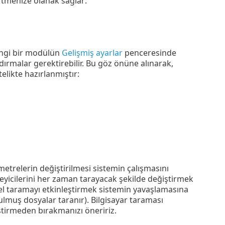
rtmenize olanak sağlar:
angi bir modülün
Gelişmiş ayarlar
penceresinde
ndırmalar gerektirebilir. Bu göz önüne alınarak,
elikte hazırlanmıştır:
etrelerin değiştirilmesi sistemin çalışmasını
eyicilerini her zaman tarayacak şekilde değiştirmek
l taramayı etkinleştirmek sistemin yavaşlamasına
ulmuş dosyalar taranır). Bilgisayar taraması
ştirmeden bırakmanızı öneririz.