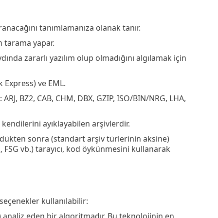
taranacağını tanımlamanıza olanak tanır.
in tarama yapar.
nda zararlı yazılım olup olmadığını algılamak için
k Express) ve EML.
r: ARJ, BZ2, CAB, CHM, DBX, GZIP, ISO/BIN/NRG, LHA,
kendilerini ayıklayabilen arşivlerdir.
dükten sonra (standart arşiv türlerinin aksine)
ck, FSG vb.) tarayıcı, kod öykünmesini kullanarak
seçenekler kullanılabilir:
 analiz eden bir algoritmadır. Bu teknolojinin en