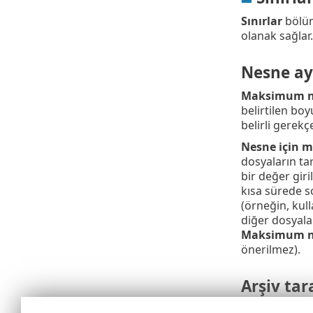
Sınırlar
bölüm
olanak sağlar.
Nesne ay
Maksimum n
belirtilen bo
belirli gerekçe
Nesne için m
dosyaların ta
bir değer gir
kısa sürede s
(örneğin, kul
diğer dosyala
Maksimum n
önerilmez).
Arşiv tar
Arşiv iç içe 