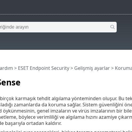
Yardım
>
ESET Endpoint Security
>
Gelişmiş ayarlar
>
Koruma
Sense
irçok karmaşık tehdit algılama yönteminden oluşur. Bu teknol
ladığı zamanlarda da koruma sağlar. Sistem güvenliğini öne
d öykünmesinin, genel imzaların ve virüs imzalarının bir bileş
etleme, böylece verimliliği ve algılama hızını azamiye çıkar
de başarıyla ortadan kaldırır.