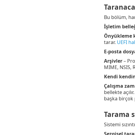
Taranaca
Bu bölüm, hang
İşletim belle
Önyükleme k
tarar.
UEFI ha
E-posta dosy
Arşivler
– Pro
MIME, NSIS, R
Kendi kendin
Çalışma zama
bellekte açılı
başka birçok p
Tarama s
Sistemi sızınt
Sezgisel tar