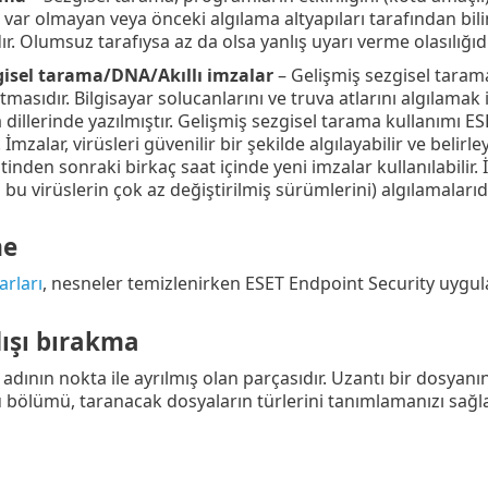
, var olmayan veya önceki algılama altyapıları tarafından bi
r. Olumsuz tarafıysa az da olsa yanlış uyarı verme olasılığıdı
gisel tarama/DNA/Akıllı imzalar
– Gelişmiş sezgisel tarama
masıdır. Bilgisayar solucanlarını ve truva atlarını algılamak
illerinde yazılmıştır. Gelişmiş sezgisel tarama kullanımı ESE
. İmzalar, virüsleri güvenilir bir şekilde algılayabilir ve beli
tinden sonraki birkaç saat içinde yeni imzalar kullanılabilir. 
a bu virüslerin çok az değiştirilmiş sürümlerini) algılamalarıdı
me
rları
, nesneler temizlenirken ESET Endpoint Security uygula
ışı bırakma
adının nokta ile ayrılmış olan parçasıdır. Uzantı bir dosyanı
u bölümü, taranacak dosyaların türlerini tanımlamanızı sağla