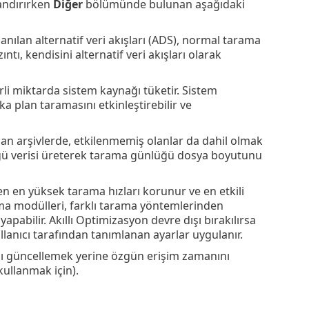
landırırken
Diğer
bölümünde bulunan aşağıdaki
nılan alternatif veri akışları (ADS), normal tarama
ntı, kendisini alternatif veri akışları olarak
rli miktarda sistem kaynağı tüketir. Sistem
ka plan taramasını etkinleştirebilir ve
an arşivlerde, etkilenmemiş olanlar da dahil olmak
üğü verisi üreterek tarama günlüğü dosya boyutunu
n en yüksek tarama hızları korunur ve en etkili
uma modülleri, farklı tarama yöntemlerinden
pabilir. Akıllı Optimizasyon devre dışı bırakılırsa
lanıcı tarafından tanımlanan ayarlar uygulanır.
ı güncellemek yerine özgün erişim zamanını
kullanmak için).