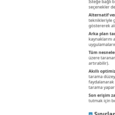
İsteğe bağlı b
seçenekler de 
Alternatif ve
teknikleriyle 
göstererek al
Arka plan ta
kaynaklarını a
uygulamaların
Tüm nesnele
üzere taranan
artırabilir).
Akıllı optimi
tarama düzeyi
faydalanarak v
tarama yapark
Son erişim 
tutmak için bu
Sınırla