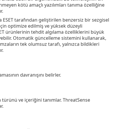
linmeyen kötü amaçlı yazılımları tanıma özelliğine
r.
 ESET tarafından geliştirilen benzersiz bir sezgisel
 için optimize edilmiş ve yüksek düzeyli
T ürünlerinin tehdit algılama özelliklerini büyük
rleyebilir. Otomatik güncelleme sistemini kullanarak,
İmzaların tek olumsuz tarafı, yalnızca bildikleri
r.
masının davranışını belirler.
n türünü ve içeriğini tanımlar. ThreatSense
r.