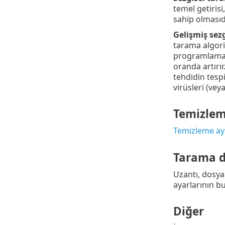
temel getirisi
sahip olmasıdı
Gelişmiş sez
tarama algorit
programlama d
oranda artırır
tehdidin tespi
virüsleri (vey
Temizle
Temizleme aya
Tarama d
Uzantı, dosya 
ayarlarının b
Diğer