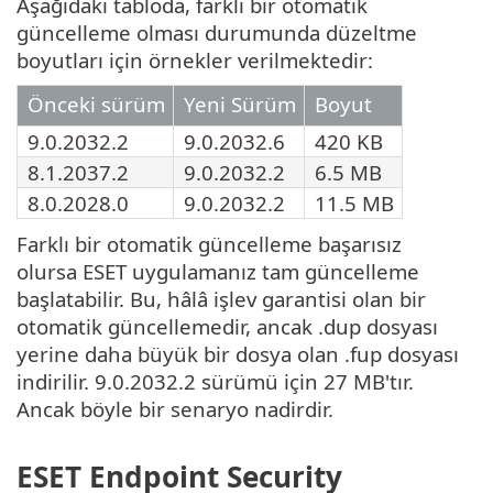
Aşağıdaki tabloda, farklı bir otomatik
güncelleme olması durumunda düzeltme
boyutları için örnekler verilmektedir:
Önceki sürüm
Yeni Sürüm
Boyut
9.0.2032.2
9.0.2032.6
420 KB
8.1.2037.2
9.0.2032.2
6.5 MB
8.0.2028.0
9.0.2032.2
11.5 MB
Farklı bir otomatik güncelleme başarısız
olursa ESET uygulamanız tam güncelleme
başlatabilir. Bu, hâlâ işlev garantisi olan bir
otomatik güncellemedir, ancak .dup dosyası
yerine daha büyük bir dosya olan .fup dosyası
indirilir. 9.0.2032.2 sürümü için 27 MB'tır.
Ancak böyle bir senaryo nadirdir.
ESET Endpoint Security