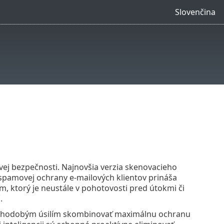
Slovenčina
vej bezpečnosti. Najnovšia verzia skenovacieho
spamovej ochrany e‑mailových klientov prináša
m, ktorý je neustále v pohotovosti pred útokmi či
.
 dlhodobým úsilím skombinovať maximálnu ochranu