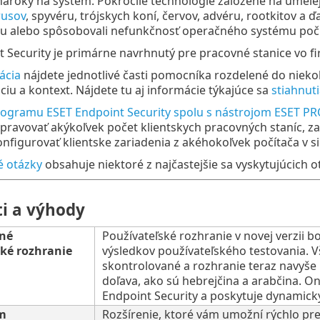
ároky na systém. Pokročilé technológie založené na umelej 
rusov
, spyvéru, trójskych koní, červov, advéru, rootkitov a ď
u alebo spôsobovali nefunkčnosť operačného systému počí
 Security je primárne navrhnutý pre pracovné stanice vo f
ácia
nájdete jednotlivé časti pomocníka rozdelené do niekoľ
áciu a kontext. Nájdete tu aj informácie týkajúce sa
stiahnuti
rogramu ESET Endpoint Security spolu s nástrojom ESET P
ravovať akýkoľvek počet klientskych pracovných staníc, zav
onfigurovať klientske zariadenia z akéhokoľvek počítača v sie
é otázky
obsahuje niektoré z najčastejšie sa vyskytujúcich 
ti a výhody
né
Používateľské rozhranie v novej verzii 
ké rozhranie
výsledkov používateľského testovania. 
skontrolované a rozhranie teraz navyše
doľava, ako sú hebrejčina a arabčina. O
Endpoint Security a poskytuje dynamick
m
Rozšírenie, ktoré vám umožní rýchlo pr