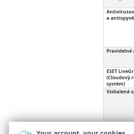
Antivíruso
a antispyv
Pravidelné 
ESET LiveG
(Cloudový 
systém)
Vzdialená 
Ochrana pr
Your account, your cookies