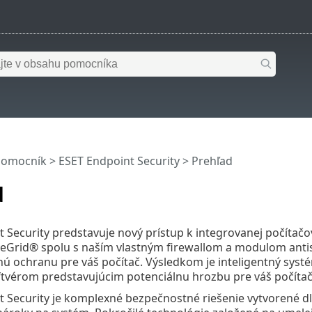
pomocník
>
ESET Endpoint Security
>
Prehľad
d
 Security predstavuje nový prístup k integrovanej počítačo
veGrid® spolu s naším vlastným firewallom a modulom anti
nú ochranu pre váš počítač. Výsledkom je inteligentný systé
tvérom predstavujúcim potenciálnu hrozbu pre váš počítač
t Security je komplexné bezpečnostné riešenie vytvorené