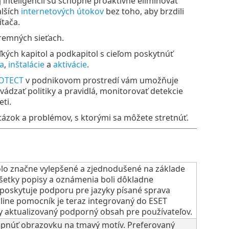
inteligencii sú schopné proaktívne eliminovať
alších
internetových útokov
bez toho, aby brzdili
tača.
iremných sieťach.
kých kapitol a podkapitol s cieľom poskytnúť
a
,
inštalácie
a
aktivácie
.
ROTECT
v podnikovom prostredí vám umožňuje
ádzať politiky a pravidlá, monitorovať detekcie
ti.
otázok a problémov, s ktorými sa môžete stretnúť.
bolo značne vylepšené a zjednodušené na základe
Všetky popisy a oznámenia boli dôkladne
 poskytuje podporu pre jazyky písané sprava
nline pomocník je teraz integrovaný do ESET
y aktualizovaný podporný obsah pre používateľov.
epnúť obrazovku na tmavý motív. Preferovaný