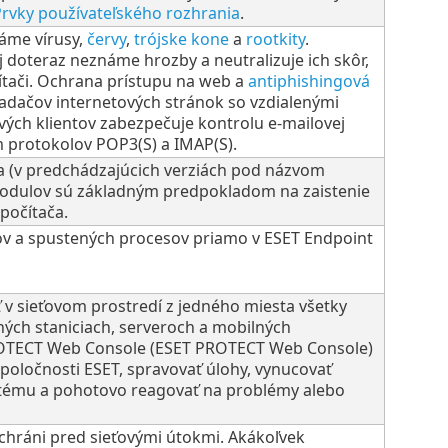
rvky používateľského rozhrania
.
náme vírusy,
červy
,
trójske kone
a
rootkity
.
j doteraz neznáme hrozby a neutralizuje ich skôr,
tači. Ochrana prístupu na web a
antiphishingová
dačov internetových stránok so vzdialenými
vých klientov zabezpečuje kontrolu e-mailovej
 protokolov POP3(S) a IMAP(S).
ra (v predchádzajúcich verziách pod názvom
odulov sú základným predpokladom na zaistenie
počítača.
ov a spustených procesov priamo v ESET Endpoint
 sieťovom prostredí z jedného miesta všetky
ých staniciach, serveroch a mobilných
ROTECT Web Console (ESET PROTECT Web Console)
poločnosti ESET, spravovať úlohy, vynucovať
ystému a pohotovo reagovať na problémy alebo
chráni pred sieťovými útokmi. Akákoľvek