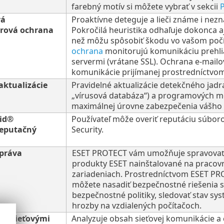
farebný motív si môžete vybrať v sekcii
P
vá
Proaktívne deteguje a lieči známe i nez
érová ochrana
Pokročilá heuristika odhaľuje dokonca a
než môžu spôsobiť škodu vo vašom počí
ochrana
monitorujú komunikáciu prehlia
servermi (vrátane SSL). Ochrana e-mailo
komunikácie prijímanej prostredníctvom
aktualizácie
Pravidelné aktualizácie detekčného jad
„vírusová databáza“) a programových m
maximálnej úrovne zabezpečenia vášho 
rid®
Používateľ môže overiť reputáciu súbor
reputačný
Security.
správa
ESET PROTECT vám umožňuje spravovať v
produkty ESET nainštalované na pracovn
zariadeniach. Prostredníctvom ESET P
môžete nasadiť bezpečnostné riešenia s
bezpečnostné politiky, sledovať stav s
hrozby na vzdialených počítačoch.
ed sieťovými
Analyzuje obsah sieťovej komunikácie a 