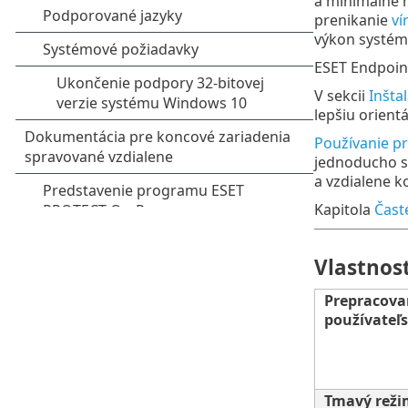
a minimálne n
prenikanie
ví
výkon systém
ESET Endpoint
V sekcii
Inštal
lepšiu orient
Používanie p
jednoducho sp
a vzdialene k
Kapitola
Čast
Vlastnos
Prepracova
používateľs
Tmavý reži