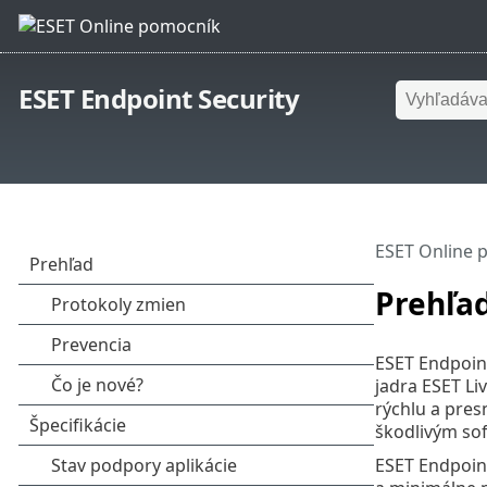
ESET Endpoint Security
ESET Online 
Prehľa
ESET Endpoint
jadra ESET Li
rýchlu a pres
škodlivým sof
ESET Endpoin