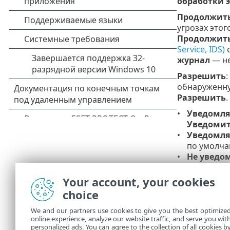
обработки 
Продолжить
угрозах этог
Продолжить
Service, IDS)
с
журнал
— не
Разрешить
:
обнаруженну
Разрешить
.
Уведомлят
Уведоми
Уведомлят
по умолч
Не уведо
Отобра
Your account, your cookies
Для по
choice
удален
We and our partners use cookies to give you the best optimize
Сведен
online experience, analyze our website traffic, and serve you wit
personalized ads. You can agree to the collection of all cookies b
знаний