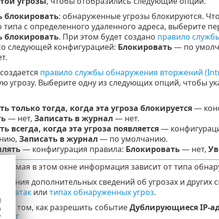
этой угрозы
, чтобы отобразились следующие опции.
 блокировать
: обнаруженные угрозы блокируются. Чт
о типа с определенного удаленного адреса, выберите 
 блокировать
. При этом будет создано
правило службы
о следующей конфигурацией:
Блокировать
— по умол
т.
 создается
правило службы обнаружения вторжений (Intrus
ю угрозу. Выберите одну из следующих опций, чтобы ук
ь только тогда, когда эта угроза блокируется
— кон
ть
— нет,
Записать в журнал
— нет.
ь всегда, когда эта угроза появляется
— конфигураци
анию,
Записать в журнал
— по умолчанию.
млять
— конфигурация правила:
Блокировать
— нет,
Ув
жаемая в этом окне информация зависит от типа обнар
лучения дополнительных сведений об угрозах и других с
ных атак
или
типах обнаруженных угроз
.
d
ия о том, как разрешить событие
Дублирующиеся IP-ад
h
y
 ESET
.