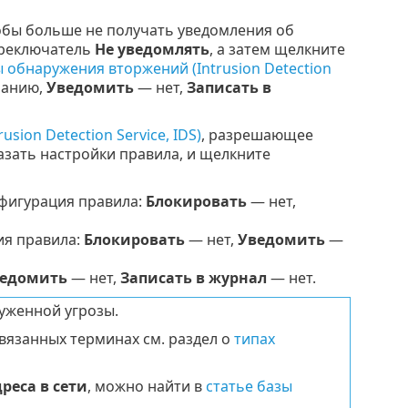
обы больше не получать уведомления об
переключатель
Не уведомлять
, а затем щелкните
 обнаружения вторжений (Intrusion Detection
чанию,
Уведомить
— нет,
Записать в
ion Detection Service, IDS)
, разрешающее
азать настройки правила, и щелкните
фигурация правила:
Блокировать
— нет,
я правила:
Блокировать
— нет,
Уведомить
—
едомить
— нет,
Записать в журнал
— нет.
уженной угрозы.
вязанных терминах см. раздел о
типах
реса в сети
, можно найти в
статье базы