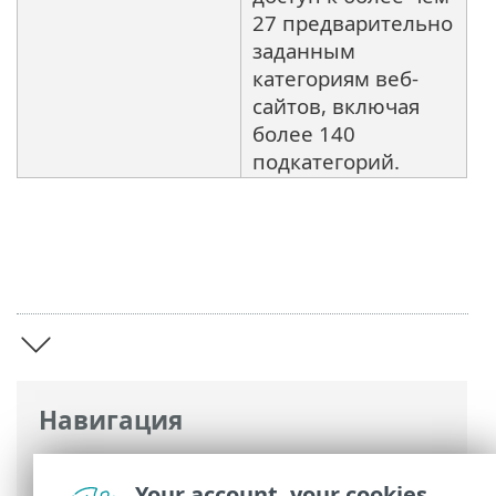
27 предварительно
заданным
категориям веб-
сайтов, включая
более 140
подкатегорий.
Навигация
Интернет-справка ESET
>
ESET Endpoint
Security
>
Обзор
Your account, your cookies